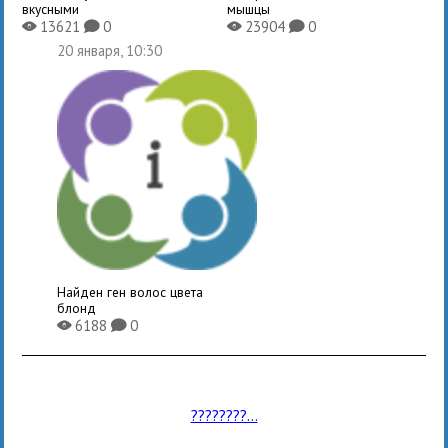
вкусными
мышцы
13621
0
23904
0
X
K
X
K
20 января, 10:30
Найден ген волос цвета
блонд
6188
0
X
K
????????...