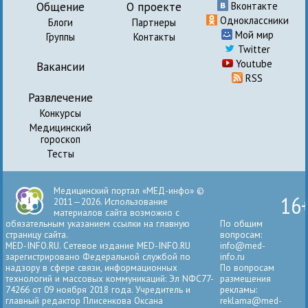
Общение
О проекте
Вконтакте
Одноклассники
Блоги
Партнеры
Мой мир
Группы
Контакты
Twitter
Youtube
Вакансии
RSS
Развлечение
Конкурсы
Медицинский
гороскоп
Тесты
Медицинский портал «МЕД-инфо» ©
16
2011—2026. Использование
материалов сайта возможно с
обязательным указанием ссылки на главную
По общим
страницу сайта.
вопросам:
MED-INFO.RU. Сетевое издание MED-INFO.RU
info@med-
зарегистрировано Федеральной службой по
info.ru
надзору в сфере связи, информационных
По вопросам
технологий и массовых коммуникаций: Эл NФС77-
размещения
74266 от 09 ноября 2018 года. Учредитель и
рекламы:
главный редактор Плисенкова Оксана
reklama@med-