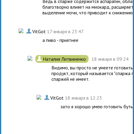
Ведь в спарже содержится аспарагин, обл
благотворно влияет на миокард, расширяет
выделение мочи, что приводит к снижению
.
VitGot
17 января в 23:47
а пиво - приятнее
.
Наталия Литвиненко
18 января в 09:24
Видимо, вы просто не умеете готовить 
продукт, который называется "спаржа п
спаржей не имеет.
.
VitGot
18 января в 12:23
зато я хорошо умею готовить буты