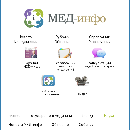
Новости
Рубрики
Справочник
Консультации
Общение
Развлечения
журнал
справочник
консультации
МЕД-инфо
лекарств и
задайте вопрос врачу
учреждений
мобильные
приложения
ВИДЕО
бизнес
государство и медицина
звезды
наука
новости МЕД-инфо
общество
события