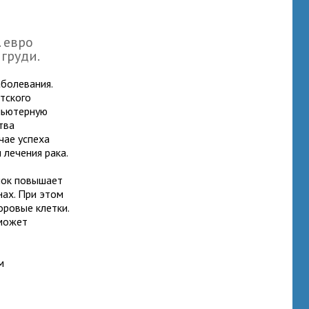
 евро
груди.
аболевания.
тского
пьютерную
тва
чае успеха
лечения рака.
ок повышает
нах. При этом
оровые клетки.
оможет
м