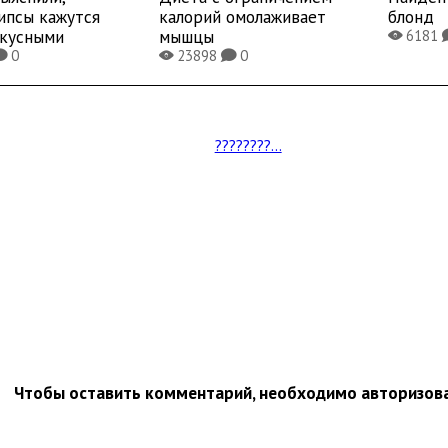
ипсы кажутся
калорий омолаживает
блонд
вкусными
мышцы
6181
X
0
23898
0
K
X
K
????????...
Чтобы оставить комментарий, необходимо авторизов