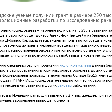
дские ученые получили грант в размере 250 тыс.
волюционные разработки по исследованию рака 
аучных исследований — изучение роли белка ISG15 в развитии з
дить работой будет доктор
Алекс фон Грисхейм
из Университе
жа Дублина. Как ожидается, эксперты попытаются создать ком
, позволяющую понять механизм воздействия указанного вещес
ость распространения раковых клеток по всему организму. В слу
тывается получить возможность разрабатывать новые методики 
нию специалистов, при поражении
молочной железы
данный бел
ность распространения вторичных очагов болезни в других орга
е формирования производят значительно больше ISG15, чем зд
общает ИТАР-ТАСС, исследователи надеются, что их работа п
ить механизмы развития и других
раковых
заболеваний.
 год в Ирландии рак груди выявляют у 2,7 тыс. женщин, при это
случаев заболевание приводит к смерти.