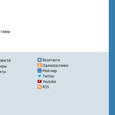
стями
оекте
Вконтакте
Одноклассники
неры
Мой мир
акты
Twitter
Youtube
RSS