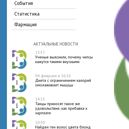
события
статистика
фармация
АКТУАЛЬНЫЕ НОВОСТИ
15:37
Ученые выяснили, почему чипсы
кажутся такими вкусными
04 февраля в 16:26
Диета с ограничением калорий
омолаживает мышцы
14:15
Танцы приносят такое же
удовольствие, как прибавка к
зарплате
10:30
Найден ген волос цвета блонд