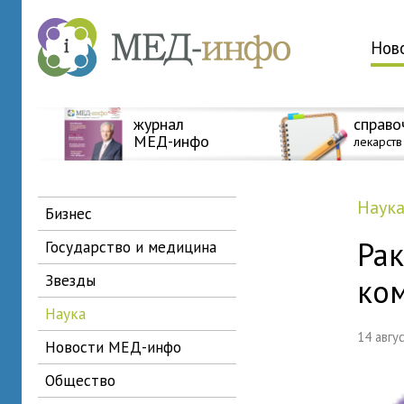
Нов
журнал
справо
МЕД-инфо
лекарств
наук
бизнес
Ра
государство и медицина
звезды
ко
наука
14 авг
новости МЕД-инфо
общество