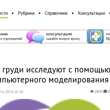
ости
Рубрики
Справочник
Консультации
чник
консультации
мо
п
 и учреждений
задайте вопрос врачу
а
к груди исследуют с помощь
мпьютер­ного моделирования
2850
уста 2014, 16:20
X
K