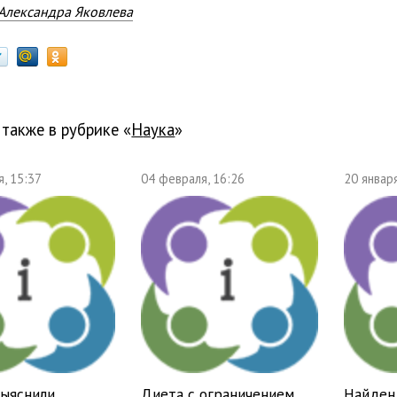
Александра Яковлева
 также в рубрике «
наука
»
, 15:37
04 февраля, 16:26
20 января
ыяснили,
Диета с ограничением
Найден 