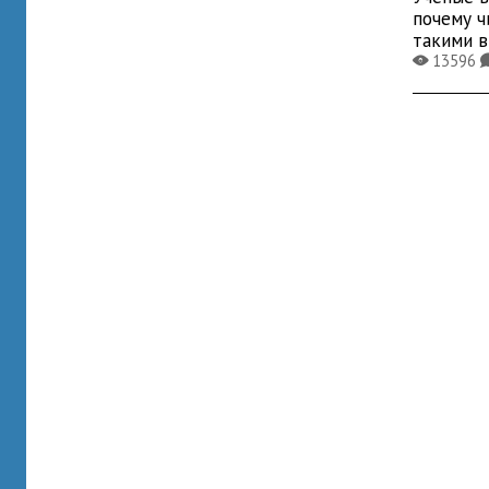
почему ч
такими 
13596
X