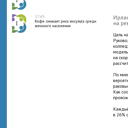
Ирлан
17:45
Кофе снижает риск инсульта среди
на ре
женского населения
Цель н
Руково
коллед
модель
на скор
рассчи
По мне
вероят
раковы
Как со
проясн
Каждый
в 26% 