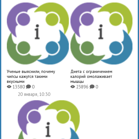
Ученые выяснили, почему
Диета с ограничением
чипсы кажутся такими
калорий омолаживает
вкусными
мышцы
13580
0
23896
0
X
K
X
K
20 января, 10:30