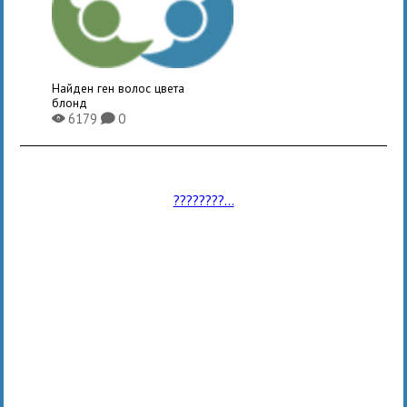
Найден ген волос цвета
блонд
6179
0
X
K
????????...