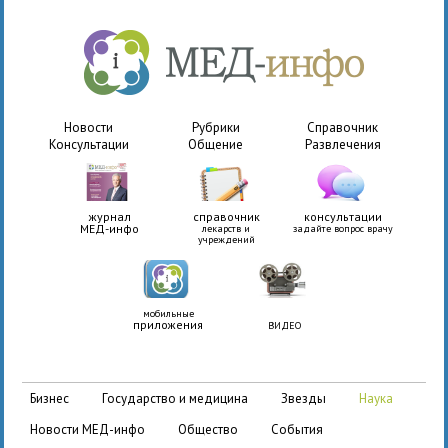
Новости
Рубрики
Справочник
Консультации
Общение
Развлечения
журнал
справочник
консультации
МЕД-инфо
лекарств и
задайте вопрос врачу
учреждений
мобильные
приложения
ВИДЕО
бизнес
государство и медицина
звезды
наука
новости МЕД-инфо
общество
события