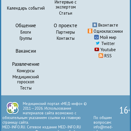
Интервью с
экспертом
Календарь событий
Статьи
Общение
О проекте
Вконтакте
Одноклассники
Блоги
Партнеры
Мой мир
Группы
Контакты
Twitter
Youtube
Вакансии
RSS
Развлечение
Конкурсы
Медицинский
гороскоп
Тесты
Медицинский портал «МЕД-инфо» ©
16
2011—2026. Использование
материалов сайта возможно с
обязательным указанием ссылки на главную
По общим
страницу сайта.
вопросам:
MED-INFO.RU. Сетевое издание MED-INFO.RU
info@med-