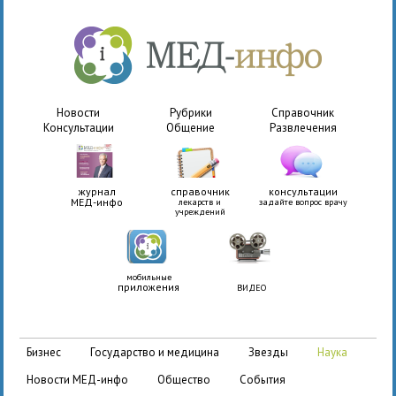
Новости
Рубрики
Справочник
Консультации
Общение
Развлечения
журнал
справочник
консультации
МЕД-инфо
лекарств и
задайте вопрос врачу
учреждений
мобильные
приложения
ВИДЕО
бизнес
государство и медицина
звезды
наука
новости МЕД-инфо
общество
события