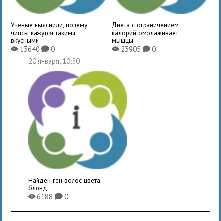
Ученые выяснили, почему
Диета с ограничением
чипсы кажутся такими
калорий омолаживает
вкусными
мышцы
13640
0
23905
0
X
K
X
K
20 января, 10:30
Найден ген волос цвета
блонд
6188
0
X
K