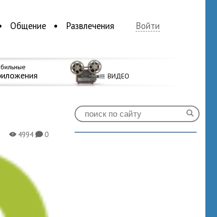
Общение
Развлечения
Войти
бильные
риложения
ВИДЕО
4994
0
X
K