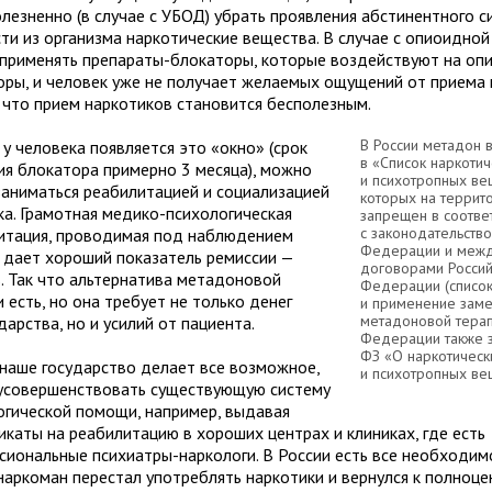
олезненно (в случае с УБОД) убрать проявления абстинентного 
сти из организма наркотические вещества. В случае с опиоидно
применять препараты-блокаторы, которые воздействуют на оп
оры, и человек уже не получает желаемых ощущений от приема г
, что прием наркотиков становится бесполезным.
В России метадон 
у человека появляется это «окно» (срок
в «Список наркотич
ия блокатора примерно 3 месяца), можно
и психотропных ве
заниматься реабилитацией и социализацией
которых на террит
ка. Грамотная медико-психологическая
запрещен в соотве
с законодательств
итация, проводимая под наблюдением
Федерации и меж
, дает хороший показатель ремиссии —
договорами Россий
. Так что альтернатива метадоновой
Федерации (список 
 есть, но она требует не только денег
и применение заме
метадоновой терап
дарства, но и усилий от пациента.
Федерации также 
ФЗ «О наркотическ
 наше государство делает все возможное,
и психотропных ве
усовершенствовать существующую систему
огической помощи, например, выдавая
икаты на реабилитацию в хороших центрах и клиниках, где есть
сиональные психиатры-наркологи. В России есть все необходимо
наркоман перестал употреблять наркотики и вернулся к полноце