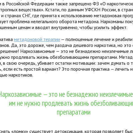
и в Российской Федерации также запрещено ФЗ «О наркотическ
отропных веществах». Кстати, по данным УФСКН России, в стра
 и странах СНГ, где принята к использованию метадоновая прог
вует проблема нелегального оборота метадона. Наркоманы пок
ышенным ценам и вводят внутривенно, чтобы усилить эффект.
натива
метадоновой терапии
— полноценные лечение и реабили
анов. Да, это дороже, чем раздача дешевого наркотика, но это
 решение! Наркозависимые — это не безнадежно неизлечимые л
нужно продлевать жизнь обезболивающими препаратами. Мета
, в свою очередь, убивает остатки мотивации: зачем думать о т
ь, если есть простой вариант? Это порочная практика — лечить
щью наркотиков.
Наркозависимые — это не безнадежно неизлечимые
им не нужно продлевать жизнь обезболивающи
препаратами
снять «ломку» существует детоксикация, которая позволяет бы