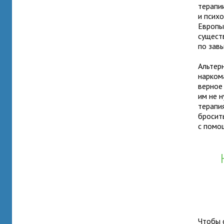
терапи
и псих
Европы
сущест
по зав
Альтер
нарком
верное
им не 
терапия
бросит
с помо
Чтобы 