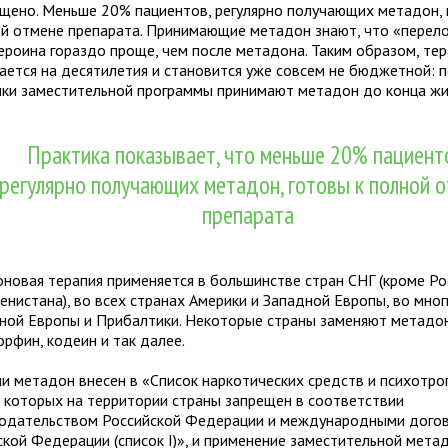
ещено. Меньше 20% пациентов, регулярно получающих метадон,
ой отмене препарата. Принимающие метадон знают, что «перел
героина гораздо проще, чем после метадона. Таким образом, те
вается на десятилетия и становится уже совсем не бюджетной: п
ики заместительной программы принимают метадон до конца жи
Практика показывает, что меньше 20% пациент
регулярно получающих метадон, готовы к полной 
препарата
новая терапия применяется в большинстве стран СНГ (кроме Ро
енистана), во всех странах Америки и Западной Европы, во мног
ной Европы и Прибалтики. Некоторые страны заменяют метадон
рфин, кодеин и так далее.
ии метадон внесен в «Список наркотических средств и психотро
 которых на территории страны запрещен в соответствии
нодательством Российской Федерации и международными дого
ской Федерации (список I)», и применение заместительной мет