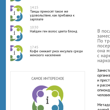
14:15
Танцы приносят такое же
удовольствие, как прибавка к
зарплате
10:30
В пос
Найден ген волос цвета блонд
замес
По тр
посер
17:45
она 
Кофе снижает риск инсульта среди
с нар
женского населения
нарк
Замест
органи
САМОЕ ИНТЕРЕСНОЕ
и прес
и расс
опиоидн
челове
Метадо
долгий