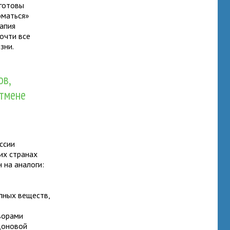
 готовы
оматься»
рапия
очти все
зни.
ов,
отмене
ссии
их странах
 на аналоги:
пных веществ,
ворами
адоновой