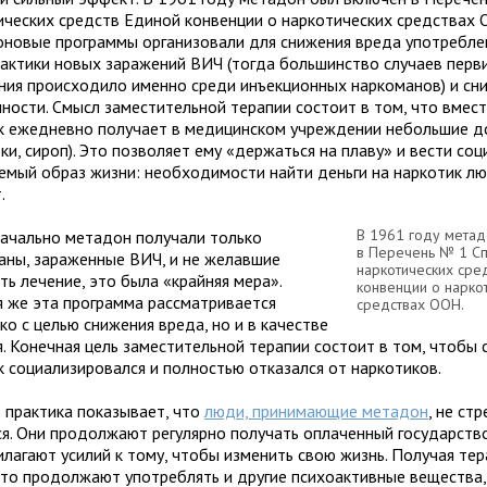
ических средств Единой конвенции о наркотических средствах 
новые программы организовали для снижения вреда употреблен
актики новых заражений ВИЧ (тогда большинство случаев перв
ния происходило именно среди инъекционных наркоманов) и сн
пности. Смысл заместительной терапии состоит в том, что вмест
к ежедневно получает в медицинском учреждении небольшие 
ки, сироп). Это позволяет ему «держаться на плаву» и вести со
емый образ жизни: необходимости найти деньги на наркотик л
.
В 1961 году метад
ачально метадон получали только
в Перечень № 1 Сп
аны, зараженные ВИЧ, и не желавшие
наркотических сре
ь лечение, это была «крайняя мера».
конвенции о нарко
я же эта программа рассматривается
средствах ООН.
ко с целью снижения вреда, но и в качестве
я. Конечная цель заместительной терапии состоит в том, чтобы
к социализировался и полностью отказался от наркотиков.
 практика показывает, что
л
юди, принимающие метадон
, не ст
ся. Они продолжают регулярно получать оплаченный государств
илагают усилий к тому, чтобы изменить свою жизнь. Получая те
сто продолжают употреблять и другие психоактивные вещества,