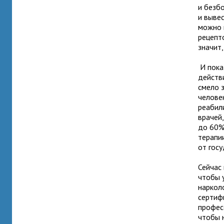
и безб
и выве
можно 
рецепт
значит
И пока 
действ
смело 
челове
реабил
врачей
до 60%
терапии
от госу
Сейчас
чтобы 
наркол
сертиф
профес
чтобы 