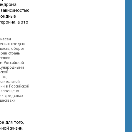
синдрома
й зависимостью
иоидные
ероина, а это
внесен
еских средств
ществ, оборот
ории страны
тствии
ом Российской
дународными
ской
I)»,
стительной
ии в Российской
запрещено
их средствах
ществах».
е для того,
нной жизни.