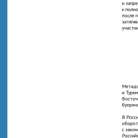
и запр
к полн
после 
затяги
участн
Метадо
и Туркм
Восточ
бупрено
В Росс
оборот
с зако
Россий