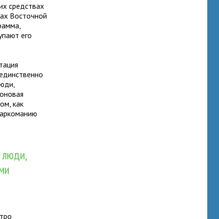
их средствах
нах Восточной
рамма,
упают его
тация
 единственно
юди,
доновая
ом, как
 наркоманию
 люди,
ми
стро