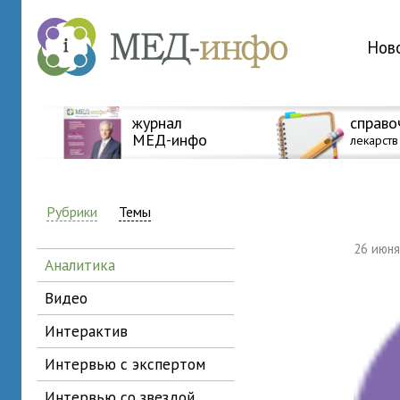
Нов
журнал
справо
МЕД-инфо
лекарств
Рубрики
Темы
26 июн
аналитика
видео
интерактив
интервью с экспертом
интервью со звездой