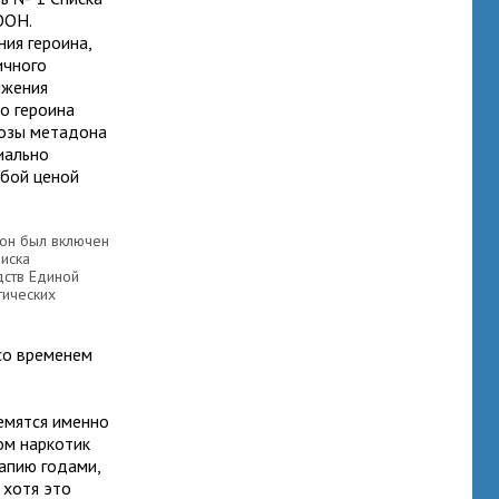
ООН.
ия героина,
ичного
ижения
о героина
дозы метадона
циально
юбой ценой
он был включен
иска
дств Единой
тических
 со временем
ремятся именно
ом наркотик
рапию годами,
 хотя это