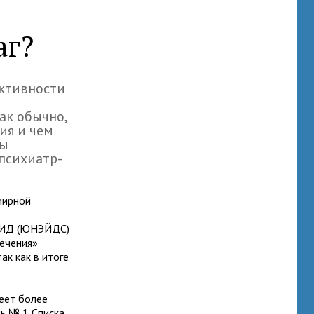
аг?
ективности
как обычно,
ия и чем
ы
психиатр-
мирной
м
СПИД (ЮНЭЙДС)
лечения»
ак как в итоге
еет более
нь № 1 Списка