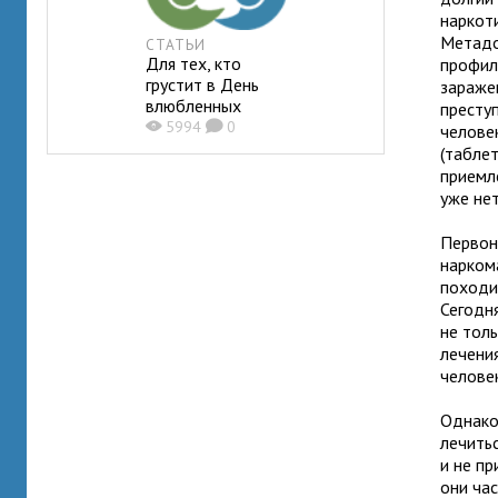
наркот
Метадо
СТАТЬИ
Для тех, кто
профил
грустит в День
зараже
влюбленных
престу
X
5994
K
0
челове
(таблет
приемл
уже нет
Первон
нарком
походит
Сегодн
не толь
лечени
челове
Однако
лечить
и не пр
они ча