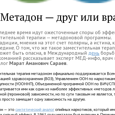
Метадон — друг или вр
леднее время идут ожесточенные споры об эфф
тительной терапии — метадоновой программы.
адиции, мнения на этот счет полярны, а истина, 
едине. О том, что же такое заместительная терап
может быть опасна, в Международный
день
борьб
команией рассказывает эксперт МЕД-инфо, врач 
олог
Марат Аманович Сараев
.
ительная терапия метадоном официально поддерживается Все
зацией здравоохранения (ВОЗ), Управлением ООН по наркотика
тупности (УООННП), Объединенной программой ООН по ВИЧ/
матривается ими как один из наиболее эффективных «методов 
ой (героиновой) зависимости, но по сути таковым не является, т
к просто замещает одну зависимость на другую.
н — это
синтетический аналог
опийных наркотиков, который им
 и сильный эффект. В 1961 году метадон был включен в Перече