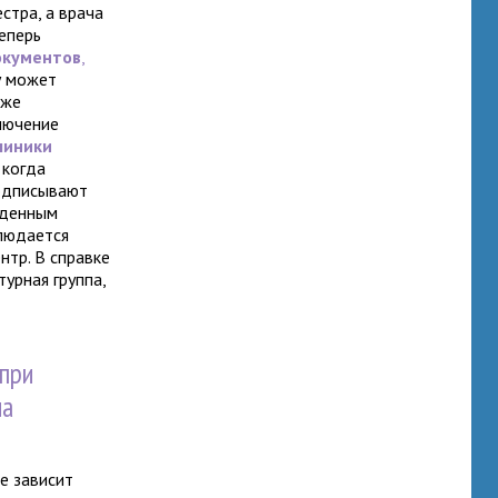
стра, а врача
еперь
окументов
,
у может
 же
ключение
линики
 когда
подписывают
еденным
блюдается
нтр. В справке
урная группа,
 при
на
е зависит