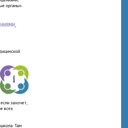
ые органы».
ниями,
едицинской
 если захочет,
ие всех
 школа. Там