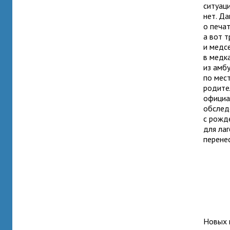
ситуац
нет. Д
о печат
а вот т
и медс
в медк
из амб
по мес
родите
официа
обслед
с рожд
для лаг
перене
Новых 