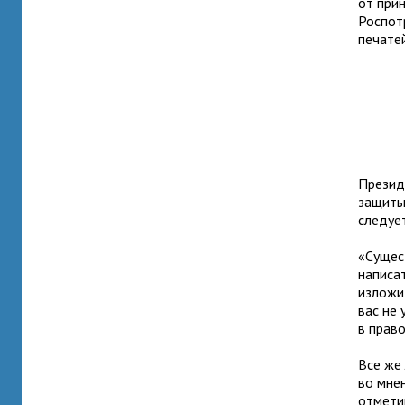
от при
Роспот
печате
Презид
защиты
следуе
«Сущес
написа
изложи
вас не
в прав
Все же
во мне
отмети