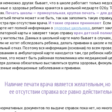
ия немножко другая: бывает, что в школе работает только медсе
анные о здоровье ребенка хранятся в школьной медкарте 026у. Т
ях.
Печать школы — прямоугольная
,
круглая печать — для д
ретьей печати может и не быть, так как заполнить такую справк
естра при отсутствии врача.
И такие справки принимают
.
Если
арте нет полной информации о
здоровье школьника
, делает за
улаторной карты и заверяет такую справку
врач детской полик
ту жительства. Данных в школьной карте мало бывает в случаях,
ли не хотят обследовать ребенка, делать прививки в школе и 
льный отказ. Поэтому вся информация (основная) по всем пров
ованиям в амбулаторной карте находится там, где ребенок на
ения, это может быть районная поликлиника или медицинский це
еря должна обязательно выставляться группа здоровья, физкульт
сенные инфекционные заболевания и прививки.
Наличие печати врача является желательным, но
ее отсутствии справка все равно действитель
нормативных документов по выдаче справок пока нет, но много