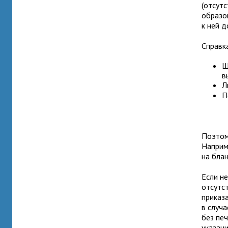
(отсут
образов
к ней 
Справк
Ш
в
Л
П
Поэтому
Наприм
на блан
Если не
отсутс
приказ
в случ
без печ
указан