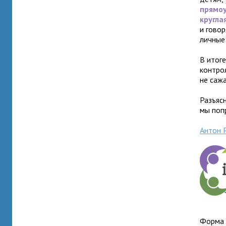
прямоу
кругла
и говор
личные
В итоге
контро
не сажа
Разъяс
мы поп
Антон 
Форма 