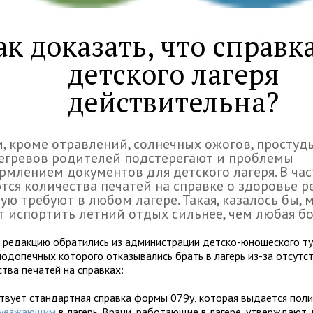
ак доказать, что справк
детского лагеря
действительна?
, кроме отравлений, солнечных ожогов, простуд
егревов родителей подстерегают и проблемы
рмлением документов для детского лагеря. В ча
тся количества печатей на справке о здоровье р
ую требуют в любом лагере. Такая, казалось бы, 
 испортить летний отдых сильнее, чем любая бо
в редакцию обратились из администрации детско-юношеского ту
подопечных которого отказывались брать в лагерь из-за отсутс
тва печатей на справках:
твует стандартная справка формы 079у, которая выдается пол
уезжающим
в лагерь. Врачи, работающие в лагере, утверждают, 