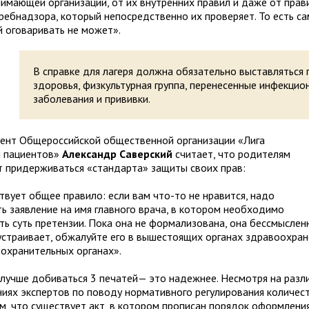
нимающей организации, от их внутренних правил и даже от прав
ребнадзора, который непосредственно их проверяет. То есть са
й оговаривать не может».
В справке для лагеря должна обязательно выставляться 
здоровья, физкультурная группа, перенесенные инфекцио
заболевания и прививки.
ент Общероссийской общественной организации «Лига
 пациентов»
Александр Саверский
считает, что родителям
т придерживаться «стандарта» защиты своих прав:
твует общее правило: если вам что-то не нравится, надо
ть заявление на имя главного врача, в котором необходимо
ть суть претензии. Пока она не формализована, она бессмысленн
 устраивает, обжалуйте его в вышестоящих органах здравоохран
оохранительных органах».
 лучше добиваться 3 печатей— это надежнее. Несмотря на разл
ниях экспертов по поводу нормативного регулирования количест
м, что существует акт, в котором прописан порядок оформлени