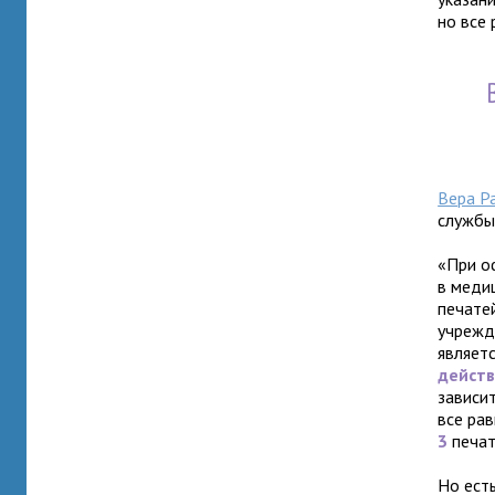
но все 
Вера Р
службы
«При оф
в меди
печате
учрежд
являет
дейст
зависит
все рав
3
печат
Но есть