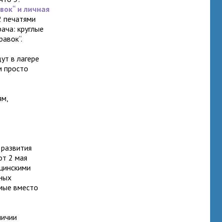
вок“ и личная
2 печатями
рача: круглые
авок“.
ут в лагере
м просто
ям,
 развития
от 2 мая
ицинскими
иных
мые вместо
личии