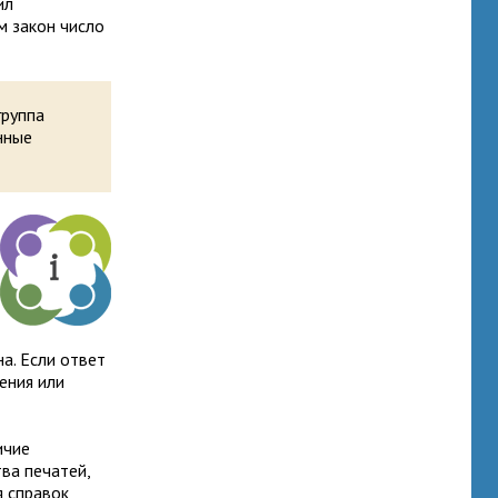
ил
м закон число
группа
нные
а. Если ответ
ения или
ичие
ва печатей,
я справок