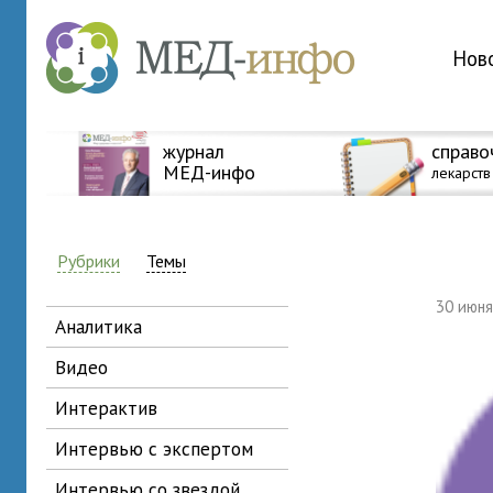
Нов
журнал
справо
МЕД-инфо
лекарств
Рубрики
Темы
30 июн
аналитика
видео
интерактив
интервью с экспертом
интервью со звездой