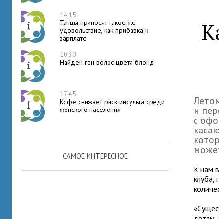
14:15
Танцы приносят такое же
К
удовольствие, как прибавка к
зарплате
10:30
Найден ген волос цвета блонд
17:45
Летом
Кофе снижает риск инсульта среди
и пер
женского населения
с офо
касаю
котор
может
САМОЕ ИНТЕРЕСНОЕ
К нам 
клуба, 
количес
«Сущес
детям,