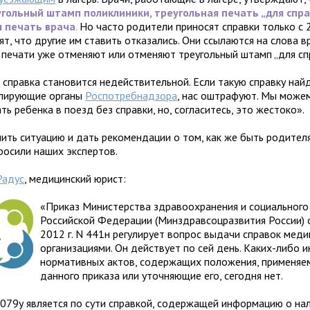
гольный штамп поликлиники, треугольная печать „для спра
я печать врача
.
Но часто родители приносят справки только с 
ят, что другие им ставить отказались. Они ссылаются на слова в
 печати уже отменяют или отменяют треугольный штамп „для спр
 справка становится недействительной. Если такую справку найд
лирующие органы
Роспотребнадзора
, нас оштрафуют. Мы може
ть ребенка в поезд без справки, но, согласитесь, это жестоко».
нить ситуацию и дать рекомендации о том, как же быть родител
росили наших экспертов.
Радус
, медицинский юрист:
«Приказ Министерства здравоохранения и социального
Российской Федерации (Минздравсоцразвития России) 
2012 г. N 441н регулирует вопрос выдачи справок мед
организациями. Он действует по сей день. Каких-либо 
нормативных актов, содержащих положения, применяе
данного приказа или уточняющие его, сегодня нет.
079у является по сути справкой, содержащей информацию о на