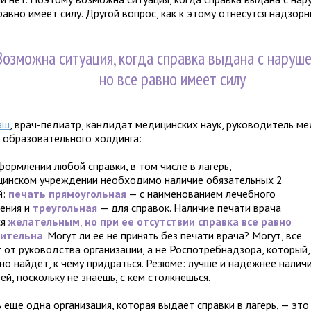
равно имеет силу. Другой вопрос, как к этому отнесутся надзорн
Возможна ситуация, когда справка выдана с наруше
но все равно имеет силу
аш
, врач-педиатр, кандидат медицинских наук, руководитель м
 образовательного холдинга:
ормлении любой справки, в том числе в лагерь,
цинском учреждении необходимо наличие обязательных 2
й:
печать прямоугольная
— с наименованием лечебного
ения и
треугольная
— для справок. Наличие печати врача
ся
желательным
,
но при ее отсутствии справка все равно
вительна
.
Могут ли ее не принять без печати врача? Могут, все
 от руководства организации, а не Роспотребнадзора, который,
но найдет, к чему придраться. Резюме: лучше и надежнее налич
ей, поскольку не знаешь, с кем столкнешься.
 еще одна организация, которая выдает справки в лагерь, — это