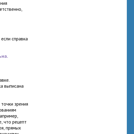
ения
ветственно,
 если справка
ьна.
авке.
ка выписана
 точки зрения
бованиям
Например,
, что рецепт
ря, прямых
ушениями,