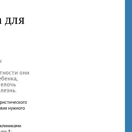
а для
ы
стности они
ебенка,
мелочь
лезнь.
ристического
твия нужного
иклиниками
что 3: