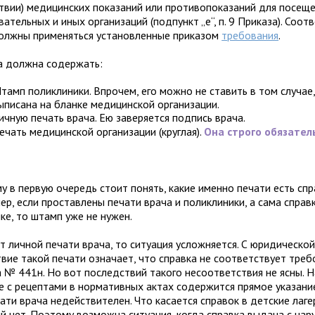
ствии) медицинских показаний или противопоказаний для посещ
ательных и иных организаций (подпункт „е“, п. 9 Приказа). Соот
должны применяться установленные приказом
требования
.
а должна содержать:
тамп поликлиники. Впрочем, его можно не ставить в том случае,
ыписана на бланке медицинской организации.
ичную печать врача. Ею заверяется подпись врача.
ечать медицинской организации (круглая).
Она строго обязател
 в первую очередь стоит понять, какие именно печати есть cпр
ер, если проставлены печати врача и поликлиники, а сама справ
ке, то штамп уже не нужен.
т личной печати врача, то ситуация усложняется. С юридической
твие такой печати означает, что справка не соответствует тре
а № 441н. Но вот последствий такого несоответствия не ясны. 
ае с рецептами в нормативных актах содержится прямое указание
ати врача недействителен. Что касается справок в детские лаге
ий нет. Поэтому возможна ситуация, когда справка выдана с нар