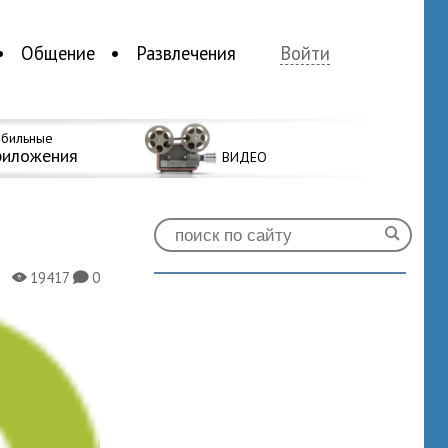
Общение
Развлечения
Войти
бильные
риложения
ВИДЕО
19417
0
X
K