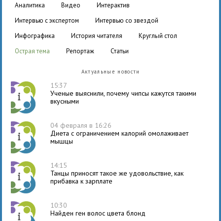
аналитика
видео
интерактив
интервью с экспертом
интервью со звездой
инфографика
история читателя
круглый стол
острая тема
репортаж
статьи
Актуальные новости
15:37
Ученые выяснили, почему чипсы кажутся такими
вкусными
04 февраля в 16:26
Диета с ограничением калорий омолаживает
мышцы
14:15
Танцы приносят такое же удовольствие, как
прибавка к зарплате
10:30
Найден ген волос цвета блонд