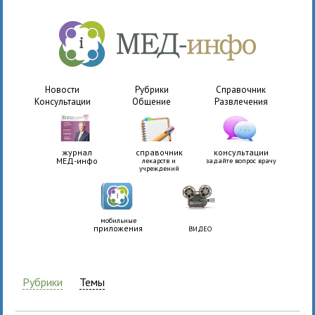
Новости
Рубрики
Справочник
Консультации
Общение
Развлечения
журнал
справочник
консультации
МЕД-инфо
лекарств и
задайте вопрос врачу
учреждений
мобильные
приложения
ВИДЕО
Рубрики
Темы