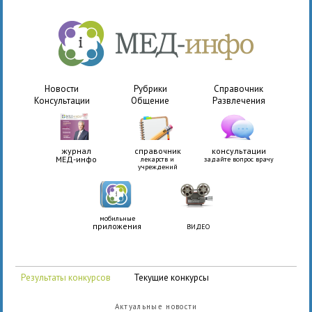
Новости
Рубрики
Справочник
Консультации
Общение
Развлечения
журнал
справочник
консультации
МЕД-инфо
лекарств и
задайте вопрос врачу
учреждений
мобильные
приложения
ВИДЕО
Результаты конкурсов
Текущие конкурсы
Актуальные новости