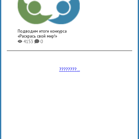
Подводим итоги конкурса
«Раскрась свой мир!»
4153
0
X
K
????????...