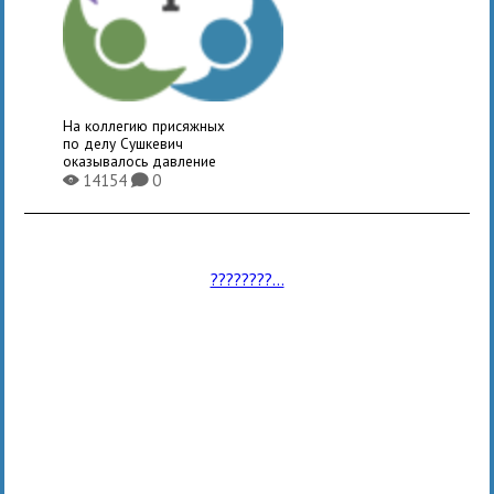
На коллегию присяжных
по делу Сушкевич
оказывалось давление
14154
0
X
K
????????...