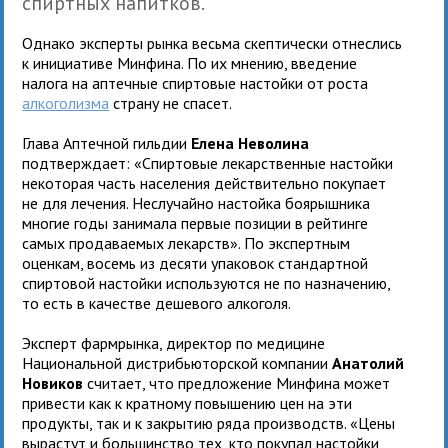
спиртных напитков.
Однако эксперты рынка весьма скептически отнеслись
к инициативе Минфина. По их мнению, введение
налога на аптечные спиртовые настойки от роста
алкоголизма
страну не спасет.
Глава Аптечной гильдии
Елена Неволина
подтверждает: «Cпиртовые лекарственные настойки
некоторая часть населения действительно покупает
не для лечения. Неслучайно настойка боярышника
многие годы занимала первые позиции в рейтинге
самых продаваемых лекарств». По экспертным
оценкам, восемь из десяти упаковок стандартной
спиртовой настойки используются не по назначению,
то есть в качестве дешевого алкоголя.
Эксперт фармрынка, директор по медицине
Национальной дистрибьюторской компании
Анатолий
Новиков
считает, что предложение Минфина может
привести как к кратному повышению цен на эти
продукты, так и к закрытию ряда производств. «Цены
вырастут и большинство тех, кто покупал настойки