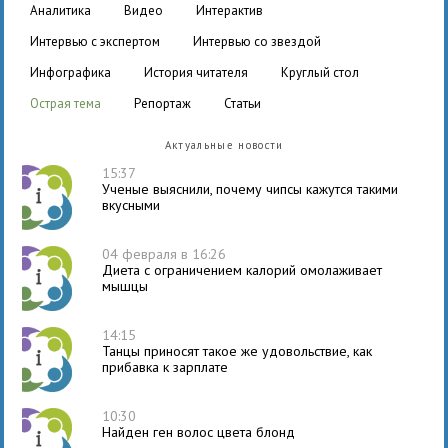
аналитика
видео
интерактив
интервью с экспертом
интервью со звездой
инфографика
история читателя
круглый стол
острая тема
репортаж
статьи
Актуальные новости
15:37
Ученые выяснили, почему чипсы кажутся такими
вкусными
04 февраля в 16:26
Диета с ограничением калорий омолаживает
мышцы
14:15
Танцы приносят такое же удовольствие, как
прибавка к зарплате
10:30
Найден ген волос цвета блонд