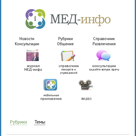
Новости
Рубрики
Справочник
Консультации
Общение
Развлечения
журнал
справочник
консультации
МЕД-инфо
лекарств и
задайте вопрос врачу
учреждений
мобильные
приложения
ВИДЕО
Рубрики
Темы