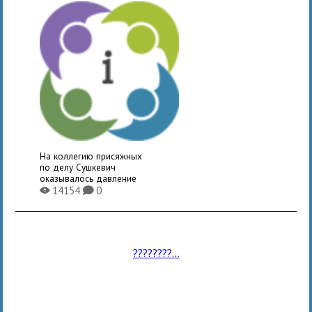
На коллегию присяжных
по делу Сушкевич
оказывалось давление
14154
0
X
K
????????...