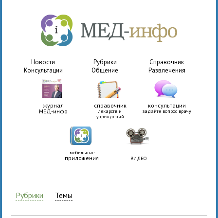
Новости
Рубрики
Справочник
Консультации
Общение
Развлечения
журнал
справочник
консультации
МЕД-инфо
лекарств и
задайте вопрос врачу
учреждений
мобильные
приложения
ВИДЕО
Рубрики
Темы