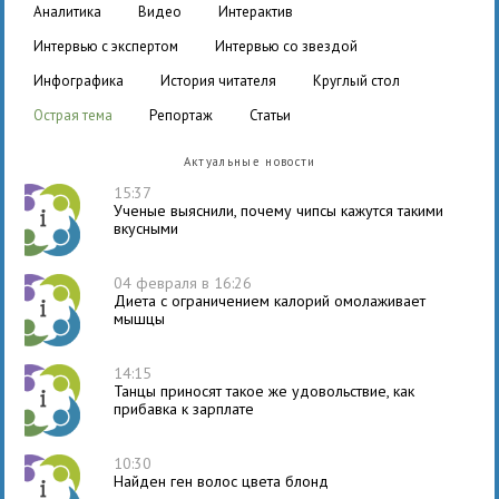
аналитика
видео
интерактив
интервью с экспертом
интервью со звездой
инфографика
история читателя
круглый стол
острая тема
репортаж
статьи
Актуальные новости
15:37
Ученые выяснили, почему чипсы кажутся такими
вкусными
04 февраля в 16:26
Диета с ограничением калорий омолаживает
мышцы
14:15
Танцы приносят такое же удовольствие, как
прибавка к зарплате
10:30
Найден ген волос цвета блонд