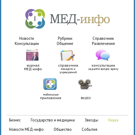
Новости
Рубрики
Справочник
Консультации
Общение
Развлечения
журнал
справочник
консультации
МЕД-инфо
лекарств и
задайте вопрос врачу
учреждений
мобильные
приложения
ВИДЕО
бизнес
государство и медицина
звезды
наука
новости МЕД-инфо
общество
события