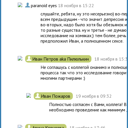
.
paranoid eyes
18 ноября в 15:22
слушайте, ребята, ну это несерьезно) во-п
всем предыдущим - что значит депрессия и
во-вторых, надо было хотя бы обезьянок и
то разные существа. ну и третье - не дума
исследование на хомяках;) тем более, речь 
предположил Иван, а полноценном сексе.
.
Иван Петров aka Пилюлькин
18 ноября в 15:
Не соглашусь с коллегой онанимз и полноц
процесса так что это исследование говорит
многими партнерами :)
.
Иван Пожаров
19 ноября в 09:32
Полностью согласен с Вами, коллега! 
необходимо проведение как минимум д
.
Арина Корнеева
18 ноября в 17:46