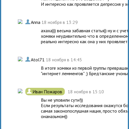
И интересно как проявляется депрессия у х
.
Anna
18 ноября в 13:29
ахаха))) весьма забавная статья)) ну и с уч
хомяки неудивительно что в определенном 
реально интересно как она у них проявляетс
.
Atol71
18 ноября в 14:45
В итоге хомяки из первой группы преврашаю
"интернет лемменгов" ;) Бредтанские учоны
.
Иван Пожаров
18 ноября в 15:10
Вы не уловили сути!))
Если результаты исследования окажутся бо
самая законопослушная нация, просто обяз
онаназьмом))