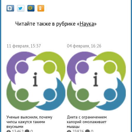
Читайте также в рубрике «
наука
»
11 февраля, 15:37
04 февраля, 16:26
Ученые выяснили, почему
Диета с ограничением
чипсы кажутся такими
калорий омолаживает
вкусными
мышцы
13462
0
23876
0
X
K
X
K