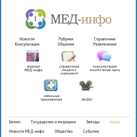
Новости
Рубрики
Справочник
Консультации
Общение
Развлечения
журнал
справочник
консультации
МЕД-инфо
лекарств и
задайте вопрос врачу
учреждений
мобильные
приложения
ВИДЕО
бизнес
государство и медицина
звезды
наука
новости МЕД-инфо
общество
события