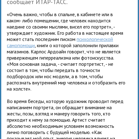
сообщает ИТАР-ТАСС.
«Очень важно, чтобы в спальне, в кабинете или в
каком- либо помещении, где человек находится
наедине со своими мыслями, висел его портрет», -
утверждает художник. Его работа в настоящее время
может стать последним писком
психологической
самопомощи
, книги о которой заполонили прилавки
магазинов. Карлос Ардоайн говорит, что не является
приверженцем гиперреализма или фотоискусства.
«Моя основная задача, - считает портретист, - не
состоит в том, чтобы передать в точности
подбородок или нос модели, а в том, чтобы
распознать внутренний мир человека и отобразить его
на холсте».
Во время беседы, которую художник проводит перед
написанием портрета, он обращает внимание на
жесты, позы, взгляд и манеру говорить того, кто
приходит к нему за помощью. Артист считает
абсолютно необходимым условием возможность
лично поговорить с будущей моделью. «Как
показывает мой опыт, энергия человека влияет на