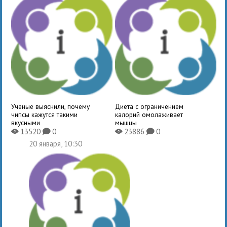
Ученые выяснили, почему
Диета с ограничением
чипсы кажутся такими
калорий омолаживает
вкусными
мышцы
13520
0
23886
0
X
K
X
K
20 января, 10:30