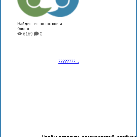
Найден ген волос цвета
блонд
6169
0
X
K
????????...
Чтобы оставить комментарий, необхо