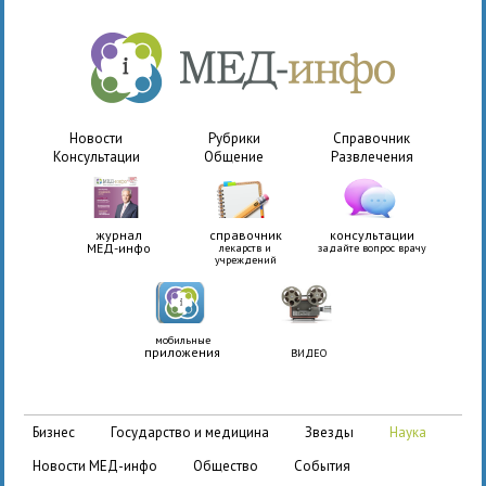
Новости
Рубрики
Справочник
Консультации
Общение
Развлечения
журнал
справочник
консультации
МЕД-инфо
лекарств и
задайте вопрос врачу
учреждений
мобильные
приложения
ВИДЕО
бизнес
государство и медицина
звезды
наука
новости МЕД-инфо
общество
события