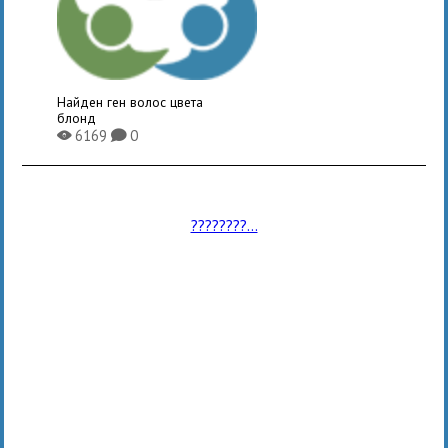
Найден ген волос цвета
блонд
6169
0
X
K
????????...