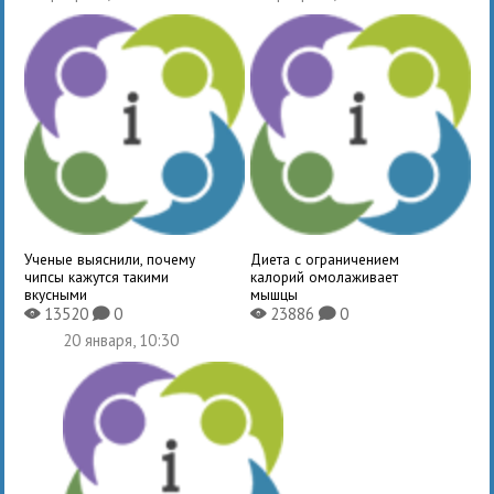
Ученые выяснили, почему
Диета с ограничением
чипсы кажутся такими
калорий омолаживает
вкусными
мышцы
13520
0
23886
0
X
K
X
K
20 января, 10:30