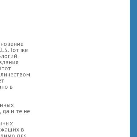
кновение
L5. Тот же
ологий.
здания
этот
оличеством
ет
ано в
енных
 да и те не
очных
ежащих в
одимо для