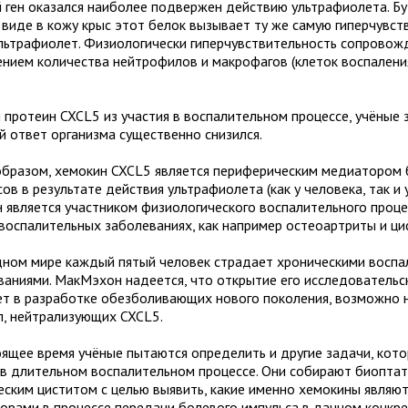
 ген оказался наиболее подвержен действию ультрафиолета. Бу
 виде в кожу крыс этот белок вызывает ту же самую гиперчувст
ультрафиолет. Физиологически гиперчувствительность сопровож
ением количества нейтрофилов и макрофагов (клеток воспаления
 протеин CXCL5 из участия в воспалительном процессе, учёные 
й ответ организма существенно снизился.
образом, хемокин CXCL5 является периферическим медиатором
ов в результате действия ультрафиолета (как у человека, так и 
н является участником физиологического воспалительного проце
 воспалительных заболеваниях, как например остеоартриты и ци
дном мире каждый пятый человек страдает хроническими восп
ваниями. МакМэхон надеется, что открытие его исследовательс
т в разработке обезболивающих нового поколения, возможно 
л, нейтрализующих CXCL5.
оящее время учёные пытаются определить и другие задачи, кот
 в длительном воспалительном процессе. Они собирают биоптат
еским циститом с целью выявить, какие именно хемокины являют
орами в процессе передачи болевого импульса в данном конкре