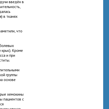
дучи введён в
вительность,
далась
) в тканях
заметили, что
 болевых
у крыс). Кроме
сса и при
ститы.
алительными
кой группы
на основе
орые хемокины
ы пациентов с
ся
тном случае.