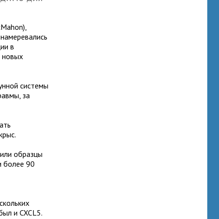
cMahon),
 намеревались
ии в
и новых
унной системы
равмы, за
ать
крыс.
чили образцы
и более 90
ескольких
был и CXCL5.