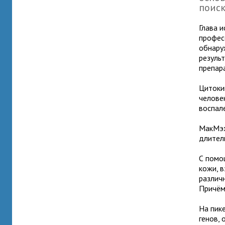
поиск
Глава 
профес
обнару
резуль
препар
Цитоки
челове
воспал
МакМэх
длител
С помо
кожи, 
различ
Причём 
На пик
генов, 