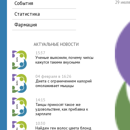
29 июл
события
статистика
фармация
АКТУАЛЬНЫЕ НОВОСТИ
15:37
Ученые выяснили, почему чипсы
кажутся такими вкусными
04 февраля в 16:26
Диета с ограничением калорий
омолаживает мышцы
14:15
Танцы приносят такое же
удовольствие, как прибавка к
зарплате
10:30
Найден ген волос цвета блонд