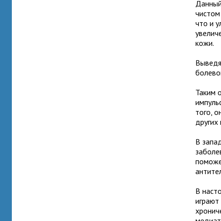
Данный
чистом
что и 
увелич
кожи.
Выведя
болево
Таким 
импульс
того, о
других
В запа
заболе
поможе
антите
В наст
играют
хронич
медиат