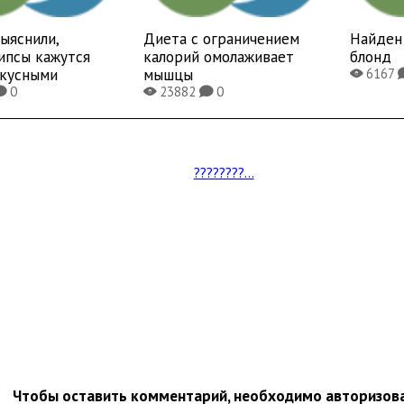
ыяснили,
Диета с ограничением
Найден 
ипсы кажутся
калорий омолаживает
блонд
вкусными
мышцы
6167
X
0
23882
0
K
X
K
????????...
Чтобы оставить комментарий, необходимо авторизов