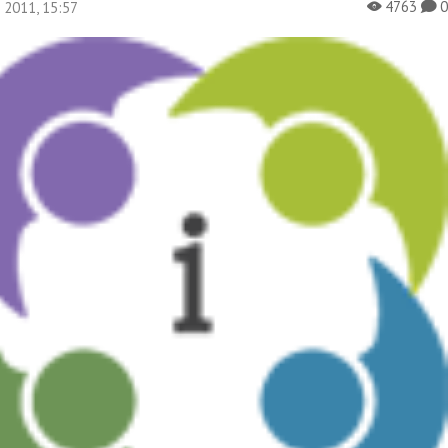
4763
я 2011, 15:57
X
K