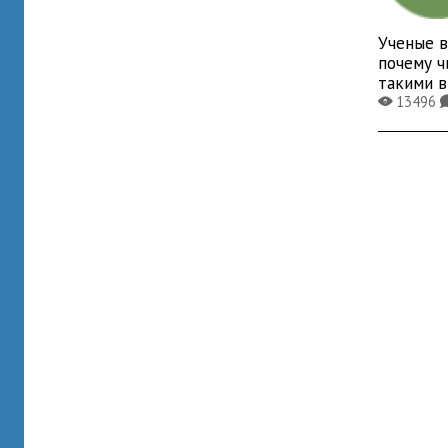
Ученые в
почему ч
такими 
13496
X