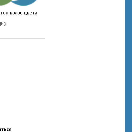
ген волос цвета
0
K
аться