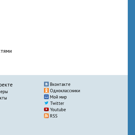
стями
оекте
Вконтакте
Одноклассники
неры
Мой мир
акты
Twitter
Youtube
RSS