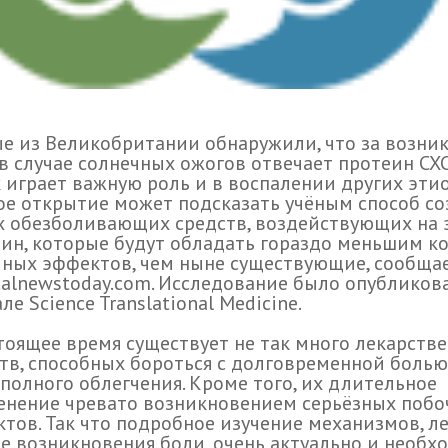
е из Великобритании обнаружили, что за возни
в случае солнечных ожогов отвечает протеин CXC
 играет важную роль и в воспалении других эти
е открытие может подсказать учёным способ со
 обезболивающих средств, воздействующих на 
ин, которые будут обладать гораздо меньшим к
ных эффектов, чем ныне существующие, сообща
alnewstoday.com. Исследование было опубликов
ле Science Translational Medicine.
тоящее время существует не так много лекарств
тв, способных бороться с долговременной болью,
полного облегчения. Кроме того, их длительное
енение чревато возникновением серьёзных поб
тов. Так что подробное изучение механизмов, л
е возникновения боли, очень актуально и необх