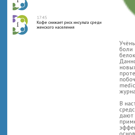
17:45
Кофе снижает риск инсульта среди
женского населения
Учёны
боли 
белок
Данно
новых
проте
побоч
medic
журна
В нас
средс
дают 
прим
эффек
основ