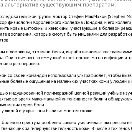
а альтернатив существующим препаратам.
исследовательской группы доктор Стефен МакМэхон (Stephen M
сор физиологии Королевского колледжа Лондона, и его коллеги
жить новые цитокины и хемокины, участвующие в болевой реакц
тате воспаления, которые смогут быть мишенями для разработк
атов.
ны и хемокины, это мини-белки, вырабатываемые клетками имм
ка. Они отвечают за иммунный ответ организма на инфекции и т
ение и регенерацию.
он со своей командой использовали ультрафиолет, чтобы вызв
ьные болевые ощущения на маленьких участках кожи у людей и 
щью индуцированной полимеразной цепной реакции учёные изу
взятые во время максимальной интенсивности боли и обнаружил
ных медиаторов боли.
у людей и у крыс, они были во многом схожи.
е болевого приступа особенно сильно увеличилась экспрессия н
отвечающих за гиперчувствительность кожи. В числе этих генов 