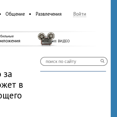
Общение
Развлечения
Войти
бильные
риложения
ВИДЕО
 за
ожет в
ющего