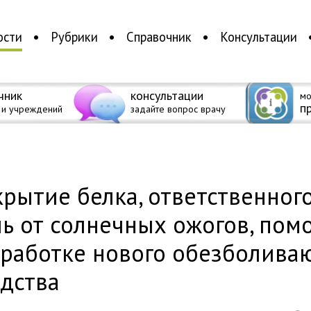
ости
Рубрики
Справочник
Консультации
чник
консультации
мо
п
 и учреждений
задайте вопрос врачу
а
рытие белка, ответственного
ь от солнечных ожогов, пом
зработке нового обезболива
дства