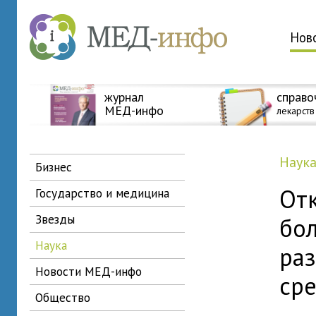
Нов
журнал
справо
МЕД-инфо
лекарств
наук
бизнес
Отк
государство и медицина
звезды
бол
наука
ра
новости МЕД-инфо
сре
общество