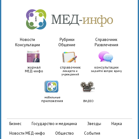
Новости
Рубрики
Справочник
Консультации
Общение
Развлечения
журнал
справочник
консультации
МЕД-инфо
лекарств и
задайте вопрос врачу
учреждений
мобильные
приложения
ВИДЕО
бизнес
государство и медицина
звезды
наука
новости МЕД-инфо
общество
события