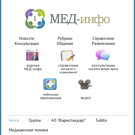
Новости
Рубрики
Справочник
Консультации
Общение
Развлечения
журнал
справочник
консультации
МЕД-инфо
лекарств и
задайте вопрос врачу
учреждений
мобильные
приложения
ВИДЕО
АО "Фармстандарт"
Subtle
блоги
группы
медицинская техника