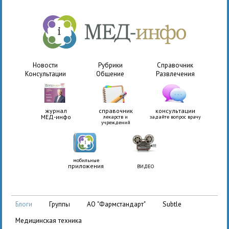
Новости
Рубрики
Справочник
Консультации
Общение
Развлечения
журнал
справочник
консультации
МЕД-инфо
лекарств и
задайте вопрос врачу
учреждений
мобильные
приложения
ВИДЕО
АО "Фармстандарт"
Subtle
блоги
группы
медицинская техника