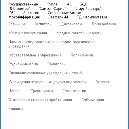
государственные
"Ригла"
A5
36,6
"Д.Столетов"
"Самсон Фарма"
"Старый лекарь"
"03"
Апельсин
Социальные Аптеки
Мособлфармация
Леафарм-М
ТД Фармпоставка
Больницы
Госпитали
Диспансеры
Дома ребенка
Женские консультации
Медико-санитарные части
Научно-исследовательские и научно-практические
учреждения
Образовательные учреждения
Поликлиники
Родильные дома
Санатории
Специализированные учреждения и службы
Учреждения переданные другим ведомствам
Хосписы
Центры
Травмпункты
Стоматологии
Отделения и станции скорой помощи
Амбулатория
Клиники