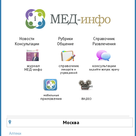
Новости
Рубрики
Справочник
Консультации
Общение
Развлечения
журнал
справочник
консультации
МЕД-инфо
лекарств и
задайте вопрос врачу
учреждений
мобильные
приложения
ВИДЕО
Москва
u
Аптеки