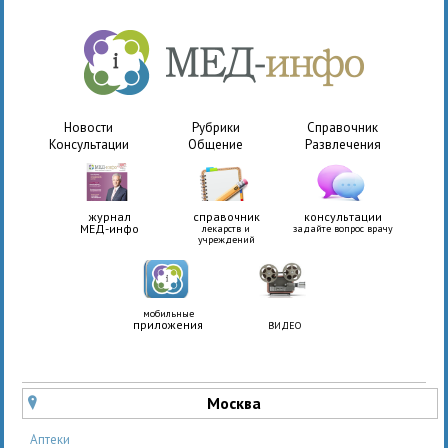
Новости
Рубрики
Справочник
Консультации
Общение
Развлечения
журнал
справочник
консультации
МЕД-инфо
лекарств и
задайте вопрос врачу
учреждений
мобильные
приложения
ВИДЕО
Москва
u
Аптеки