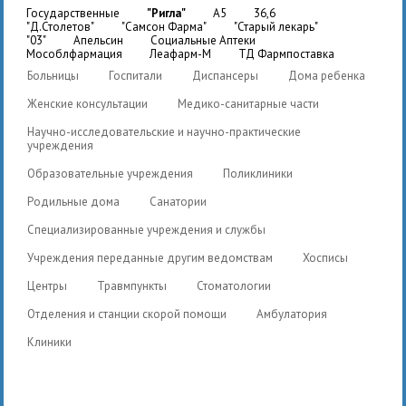
государственные
"Ригла"
A5
36,6
"Д.Столетов"
"Самсон Фарма"
"Старый лекарь"
"03"
Апельсин
Социальные Аптеки
Мособлфармация
Леафарм-М
ТД Фармпоставка
Больницы
Госпитали
Диспансеры
Дома ребенка
Женские консультации
Медико-санитарные части
Научно-исследовательские и научно-практические
учреждения
Образовательные учреждения
Поликлиники
Родильные дома
Санатории
Специализированные учреждения и службы
Учреждения переданные другим ведомствам
Хосписы
Центры
Травмпункты
Стоматологии
Отделения и станции скорой помощи
Амбулатория
Клиники