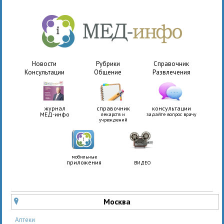
Новости
Рубрики
Справочник
Консультации
Общение
Развлечения
журнал
справочник
консультации
МЕД-инфо
лекарств и
задайте вопрос врачу
учреждений
мобильные
приложения
ВИДЕО
Москва
u
Аптеки