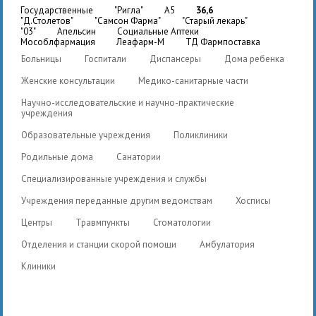
государственные
"Ригла"
A5
36,6
"Д.Столетов"
"Самсон Фарма"
"Старый лекарь"
"03"
Апельсин
Социальные Аптеки
Мособлфармация
Леафарм-М
ТД Фармпоставка
Больницы
Госпитали
Диспансеры
Дома ребенка
Женские консультации
Медико-санитарные части
Научно-исследовательские и научно-практические
учреждения
Образовательные учреждения
Поликлиники
Родильные дома
Санатории
Специализированные учреждения и службы
Учреждения переданные другим ведомствам
Хосписы
Центры
Травмпункты
Стоматологии
Отделения и станции скорой помощи
Амбулатория
Клиники