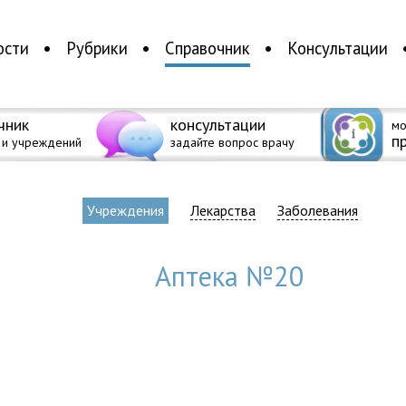
ости
Рубрики
Справочник
Консультации
чник
консультации
мо
п
 и учреждений
задайте вопрос врачу
Учреждения
Лекарства
Заболевания
Аптека №20