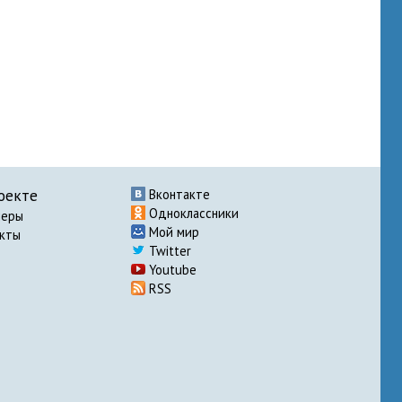
оекте
Вконтакте
Одноклассники
неры
Мой мир
акты
Twitter
Youtube
RSS