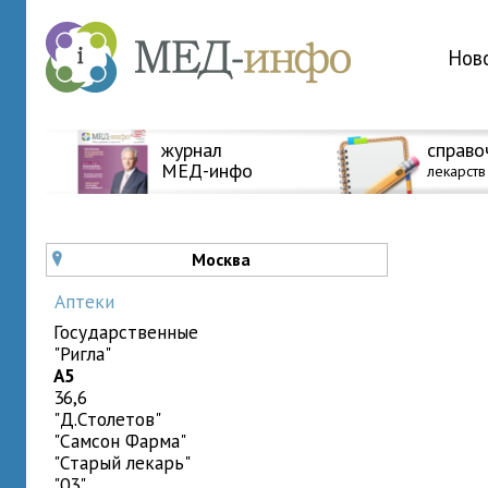
Нов
журнал
справо
МЕД-инфо
лекарств
Москва
u
Аптеки
государственные
"Ригла"
A5
36,6
"Д.Столетов"
"Самсон Фарма"
"Старый лекарь"
"03"