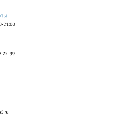
оты
0-21:00
ы
9-25-99
5.ru