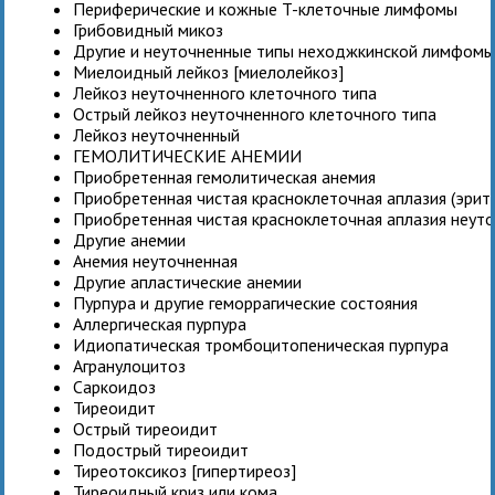
Периферические и кожные T-клеточные лимфомы
Грибовидный микоз
Другие и неуточненные типы неходжкинской лимфом
Миелоидный лейкоз [миелолейкоз]
Лейкоз неуточненного клеточного типа
Острый лейкоз неуточненного клеточного типа
Лейкоз неуточненный
ГЕМОЛИТИЧЕСКИЕ АНЕМИИ
Приобретенная гемолитическая анемия
Приобретенная чистая красноклеточная аплазия (эрит
Приобретенная чистая красноклеточная аплазия неут
Другие анемии
Анемия неуточненная
Другие апластические анемии
Пурпура и другие геморрагические состояния
Аллергическая пурпура
Идиопатическая тромбоцитопеническая пурпура
Агранулоцитоз
Саркоидоз
Тиреоидит
Острый тиреоидит
Подострый тиреоидит
Тиреотоксикоз [гипертиреоз]
Тиреоидный криз или кома