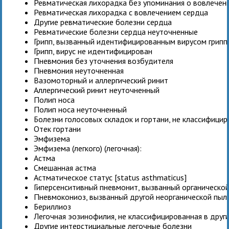
Ревматическая лихорадка без упоминания о вовлечен
Ревматическая лихорадка с вовлечением сердца
Другие ревматические болезни сердца
Ревматические болезни сердца неуточненные
Грипп, вызванный идентифицированным вирусом грипп
Грипп, вирус не идентифицирован
Пневмония без уточнения возбудителя
Пневмония неуточненная
Вазомоторный и аллергический ринит
Аллергический ринит неуточненный
Полип носа
Полип носа неуточненный
Болезни голосовых складок и гортани, не классифицир
Отек гортани
Эмфизема
Эмфизема (легкого) (легочная):
Астма
Смешанная астма
Астматическое статус [status asthmaticus]
Гиперсенситивный пневмонит, вызванный органическо
Пневмокониоз, вызванный другой неорганической пыл
Бериллиоз
Легочная эозинофилия, не классифицированная в друг
Другие интерстициальные легочные болезни