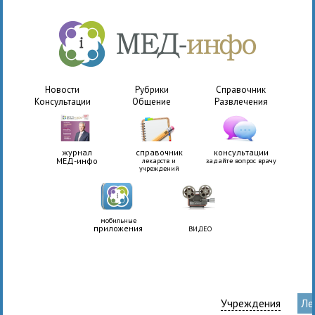
Новости
Рубрики
Справочник
Консультации
Общение
Развлечения
журнал
справочник
консультации
МЕД-инфо
лекарств и
задайте вопрос врачу
учреждений
мобильные
приложения
ВИДЕО
Учреждения
Ле