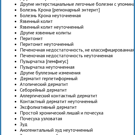
Другие интерстициальные легочные болезни с упомин
Болезнь Крона [регионарный энтерит]
Болезнь Крона неуточненная
Язвенный колит
Язвенный колит неуточненный
Другие язвенные колиты
Перитонит
Перитонит неуточненный
Печеночная недостаточность, не классифицированная 
Печеночная недостаточность неуточненная
Пузырчатка [пемфигус]
Пузырчатка неуточненная
Другие буллезные изменения
Дерматит герпетиформный
Атопический дерматит
Себорейный дерматит
Аллергический контактный дерматит
Контактный дерматит неуточненный
Эксфолиативный дерматит
Простой хронический лишай и почесуха
Почесуха узловатая
Зуд
Аногенитальный зуд неуточненный