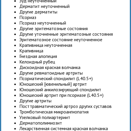
Зуд неуточненный
Дерматит неуточненный
Другие дерматиты
Псориаз
Псориаз неуточненный
Другие эритематозные состояния
Другие уточненные эритематозные состояния
Эритематозное состояние неуточненное
Крапивница неуточненная
Крапивница
Гнездная алопеция
Келоидный рубец
Дискоидная красная волчанка
Другие ревматоидные артриты
Псориатический спондилит (L40.5+)
Юношеский [ювенильный] артрит
Юношеский анкилозирующий спондилит
Юношеский артрит при псориазе (L40.5+)
Другие артриты
Посттравматический артроз других суставов
Тромботическая микроангиопатия
Узелковый полиартериит
Дерматополимиозит
Лекарственная системная красная волчанка