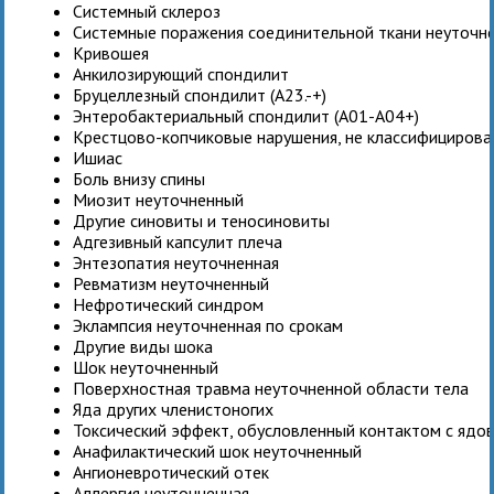
Системный склероз
Системные поражения соединительной ткани неуточн
Кривошея
Анкилозирующий спондилит
Бруцеллезный спондилит (A23.-+)
Энтеробактериальный спондилит (A01-A04+)
Крестцово-копчиковые нарушения, не классифицирова
Ишиас
Боль внизу спины
Миозит неуточненный
Другие синовиты и теносиновиты
Адгезивный капсулит плеча
Энтезопатия неуточненная
Ревматизм неуточненный
Нефротический синдром
Эклампсия неуточненная по срокам
Другие виды шока
Шок неуточненный
Поверхностная травма неуточненной области тела
Яда других членистоногих
Токсический эффект, обусловленный контактом с яд
Анафилактический шок неуточненный
Ангионевротический отек
Аллергия неуточненная