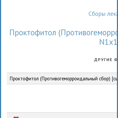
Сбоpы ле
Проктофитол (Противогеморрои
N1x1
ДРУГИЕ 
Проктофитол (Противогеморроидальный сбор) [сы