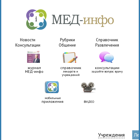
Новости
Рубрики
Справочник
Консультации
Общение
Развлечения
журнал
справочник
консультации
МЕД-инфо
лекарств и
задайте вопрос врачу
учреждений
мобильные
приложения
ВИДЕО
Учреждения
Ле