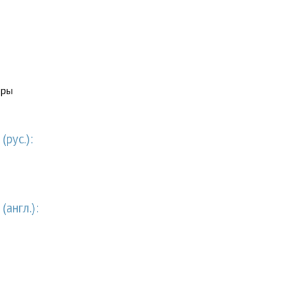
оры
рус.):
англ.):