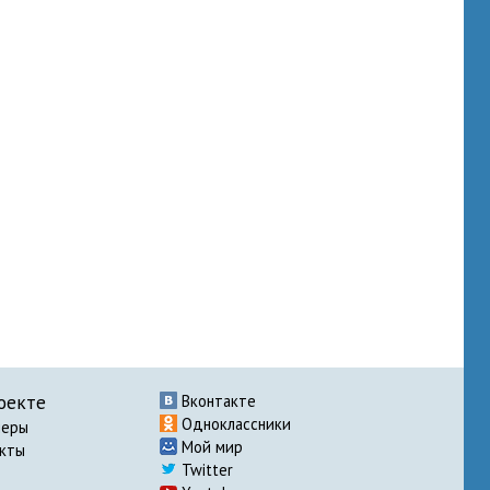
оекте
Вконтакте
Одноклассники
неры
Мой мир
акты
Twitter