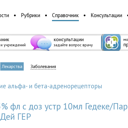
ости
Рубрики
Справочник
Консультации
чник
консультации
мо
п
 и учреждений
задайте вопрос врачу
Лекарства
Заболевания
ие альфа- и бета-адренорецепторы
5% фл с доз устр 10мл Гедеке/Пар
Дей ГЕР