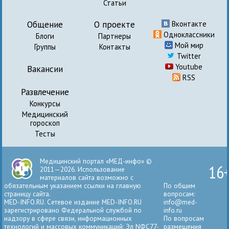
Статьи
Общение
О проекте
Вконтакте
Одноклассники
Блоги
Партнеры
Мой мир
Группы
Контакты
Twitter
Youtube
Вакансии
RSS
Развлечение
Конкурсы
Медицинский
гороскоп
Тесты
Медицинский портал «МЕД-инфо» ©
16
2011—2026. Использование
материалов сайта возможно с
обязательным указанием ссылки на главную
По общим
страницу сайта.
вопросам:
MED-INFO.RU. Сетевое издание MED-INFO.RU
info@med-
зарегистрировано Федеральной службой по
info.ru
надзору в сфере связи, информационных
По вопросам
технологий и массовых коммуникаций: Эл NФС77-
размещения