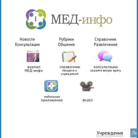
Новости
Рубрики
Справочник
Консультации
Общение
Развлечения
журнал
справочник
консультации
МЕД-инфо
лекарств и
задайте вопрос врачу
учреждений
мобильные
приложения
ВИДЕО
Учреждения
Ле