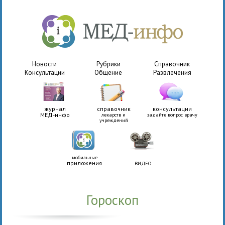
Новости
Рубрики
Справочник
Консультации
Общение
Развлечения
журнал
справочник
консультации
МЕД-инфо
лекарств и
задайте вопрос врачу
учреждений
мобильные
приложения
ВИДЕО
Гороскоп