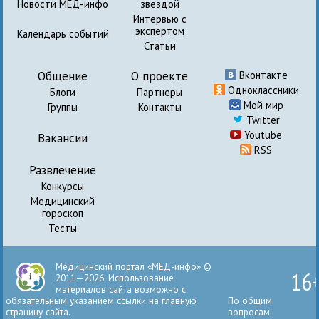
Новости МЕД-инфо
звездой
Интервью с
экспертом
Календарь событий
Статьи
Общение
О проекте
Вконтакте
Одноклассники
Блоги
Партнеры
Мой мир
Группы
Контакты
Twitter
Youtube
Вакансии
RSS
Развлечение
Конкурсы
Медицинский
гороскоп
Тесты
Медицинский портал «МЕД-инфо» ©
16
2011—2026. Использование
материалов сайта возможно с
обязательным указанием ссылки на главную
По общим
страницу сайта.
вопросам: