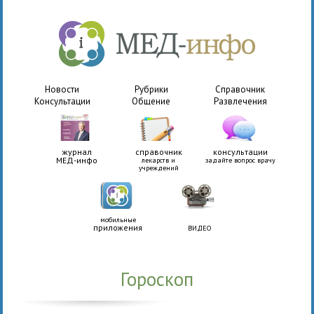
Новости
Рубрики
Справочник
Консультации
Общение
Развлечения
журнал
справочник
консультации
МЕД-инфо
лекарств и
задайте вопрос врачу
учреждений
мобильные
приложения
ВИДЕО
Гороскоп