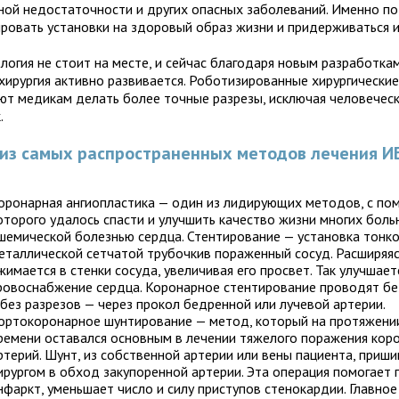
ной недостаточности и других опасных заболеваний. Именно п
ровать установки на здоровый образ жизни и придерживаться и
логия не стоит на месте, и сейчас благодаря новым разработка
хирургия активно развивается. Роботизированные хирургические
ют медикам делать более точные разрезы, исключая человечес
.
из самых распространенных методов лечения И
оронарная ангиопластика — один из лидирующих методов, с п
оторого удалось спасти и улучшить качество жизни многих боль
шемической болезнью сердца. Стентирование — установка тонк
еталлической сетчатой трубочкив пораженный сосуд. Расширяяс
жимается в стенки сосуда, увеличивая его просвет. Так улучшает
ровоснабжение сердца. Коронарное стентирование проводят бе
 без разрезов — через прокол бедренной или лучевой артерии.
ортокоронарное шунтирование — метод, который на протяжени
ремени оставался основным в лечении тяжелого поражения кор
ртерий. Шунт, из собственной артерии или вены пациента, приши
ирургом в обход закупоренной артерии. Эта операция помогает
нфаркт, уменьшает число и силу приступов стенокардии. Главное