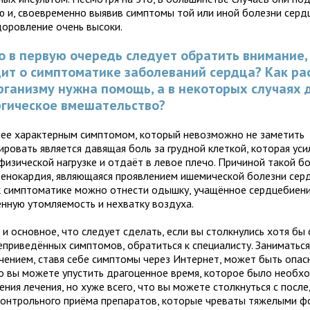
ю и, своевременно выявив симптомы той или иной болезни серд
доровление очень высоки.
о в первую очередь следует обратить внимание,
ит о симптоматике заболеваний сердца? Как ра
рганизму нужна помощь, а в некоторых случаях
ргическое вмешательство?
ее характерным симптомом, который невозможно не заметить
ировать является давящая боль за грудной клеткой, которая уси
физической нагрузке и отдаёт в левое плечо. Причиной такой б
тенокардия, являющаяся проявлением ишемической болезни серд
к симптоматике можно отнести одышку, учащённое сердцебиени
нную утомляемость и нехватку воздуха.
и основное, что следует сделать, если вы столкнулись хотя бы
еприведённых симптомов, обратиться к специалисту. Заниматьс
чением, ставя себе симптомы через Интернет, может быть опас
то вы можете упустить драгоценное время, которое было необх
ения лечения, но хуже всего, что вы можете столкнуться с посл
контрольного приёма препаратов, которые чреваты тяжелыми 