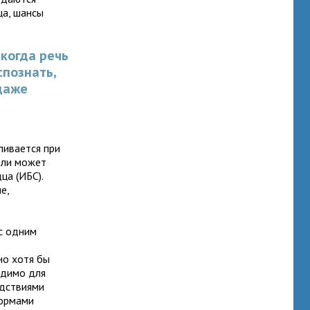
ца, шансы
 когда речь
спознать,
 даже
ливается при
оли может
ца (ИБС).
е,
 с одним
я
но хотя бы
одимо для
едствиями
формами