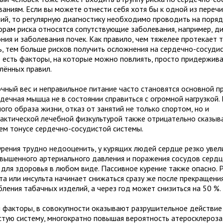
ваниям. Если вы можете отнести себя хотя бы к одной из переч
рий, то регулярную диагностику необходимо проводить на поряд
орам риска относятся сопутствующие заболевания, например, ди
ния и заболевания почек. Как правило, чем тяжелее протекает т
ь, тем больше рисков получить осложнения на сердечно-сосудис
 есть факторы, на которые можно повлиять, просто придержива
лённых правил.
чный вес и неправильное питание часто становятся основной пр
рдечная мышца не в состоянии справиться с огромной нагрузкой.
ого образа жизни, отказ от занятий не только спортом, но и
актической лечебной физкультурой также отрицательно сказыв
ем тонусе сердечно-сосудистой системы.
урения трудно недооценить, у курящих людей сердце резко увел
овышенного артериального давления и поражения сосудов сердца
 для здоровья в любом виде. Пассивное курение также опасно. Р
та или инсульта начинает снижаться сразу же после прекращени
ления табачных изделий, а через год может снизиться на 50 %.
и факторы, в совокупности оказывают разрушительное действие
стую систему, многократно повышая вероятность атеросклероза,