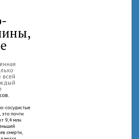
о-
чины,
ие
женная
олько
и всей
аждый
е
ков
.
но-сосудистые
, это почти
т 9,4 млн.
меньшей
ев смерти,
ддаются