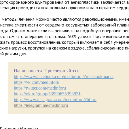
ортокоронарного шунтирования от ангиопластики заключается в
перация проводится под полным наркозом и на открытом сердц
 методы лечения можно часто являются революционными, имен
тистика смертности от сердечно-сосудистых заболеваний плавн
 года. Однако даже если вы решились на подобную операцию н
ь о том, что операция это только 50% успеха. После выписки в
жать процесс восстановления, который включает в себя умерен
ские нагрузки, прогулки на свежем воздухе, сбалансированное п
ий режим дня.
Наши соцсети. Присоединяйтесь!
https://www.facebook.com/medinforu/?ref=bookmarks
https://vk.com/medinforu
https://twitter.com/medinforu
https://ok.ru/group/53990655393821
https://www.instagram.com/medinforu/?hl=ru
https://telegram.me/medinforu
Катерина Рогачева