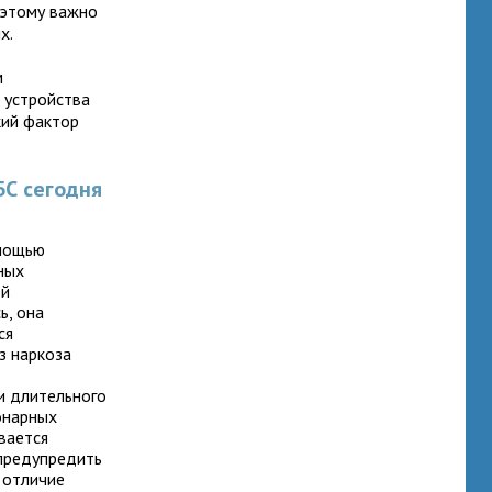
оэтому важно
х.
м
 устройства
кий фактор
БС сегодня
омощью
ных
ой
ь, она
ся
з наркоза
и длительного
онарных
вается
 предупредить
 отличие