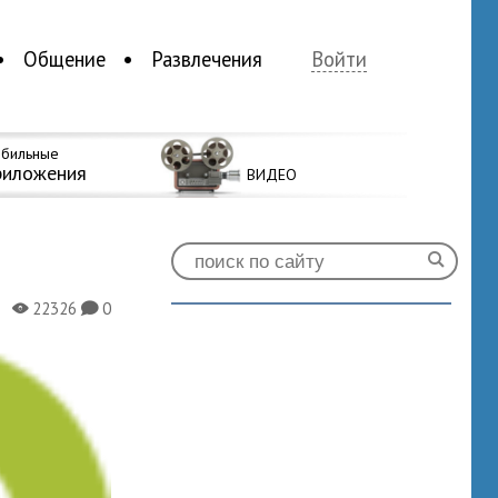
Общение
Развлечения
Войти
бильные
риложения
ВИДЕО
22326
0
X
K