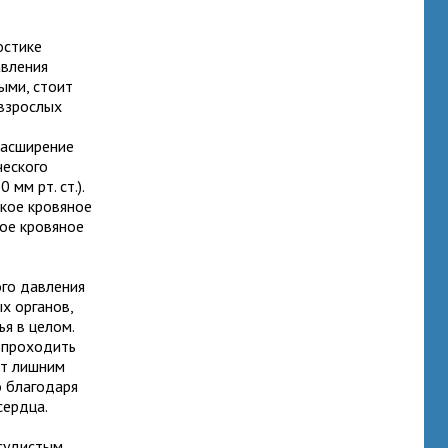
остике
авления
ыми, стоит
взрослых
расширение
ческого
 мм рт. ст.).
ское кровяное
кое кровяное
ого давления
х органов,
ья в целом.
и проходить
ет лишним
о благодаря
сердца.
осудистым