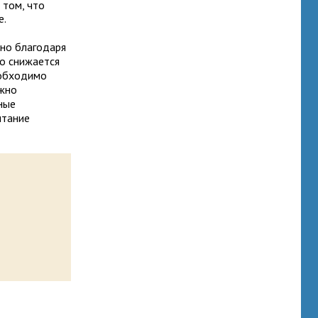
 том, что
е.
но благодаря
о снижается
еобходимо
ажно
ные
итание