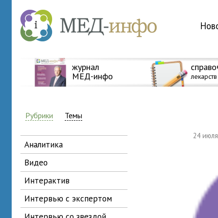
Нов
журнал
справо
МЕД-инфо
лекарств
Рубрики
Темы
24 июл
аналитика
видео
интерактив
интервью с экспертом
интервью со звездой