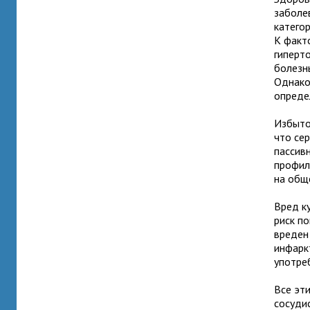
заболе
катего
К факт
гиперто
болезн
Однако
опреде
Избыто
что се
пассивн
профил
на общ
Вред к
риск п
вреден
инфарк
употреб
Все эт
сосуди