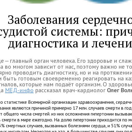
Заболевания сердечн
судистой системы: при
диагностика и лечен
е — главный орган человека. Его здоровье и сла
а во многом зависит от нас, поэтому важно не т
ярно проводить диагностику, но и на протяжени
и быть готовым своевременно реагировать на к
гналов, которые нам подаёт организм. О здоровь
ца
МЕД-инфо
рассказал врач-кардиолог
Олег Вол
но статистике Всемирной организации здравоохранения, сердеч
ания являются причиной примерно 17 млн. случаев смерти в год
т общего числа смертей. из них осложнения гипертонии вызываю
в смерти в мире ежегодно. На долю гипертонии приходится по 
5% смертных случаев, вызванных болезнями сердца, и 51% случа
ных инсультом. Несмотря на это, в большинстве случаев они по