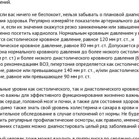
ений.
сли вас ничего не беспокоит, нельзя забывать о плановой диагн
ния здоровья. Регулярно измеряйте показатели артериального д
а и, если их значения окажутся резко заниженными или завышенн
енно посетить кардиолога. Нормальным кровяным давлением у 
ся систолическое кровяное давление, равное 120 мм рт. ст., и
лическое кровяное давление, равное 80 мм рт. ст. Допускается 
она нормального кровяного давления до более низкого систоли
 рт. ст.) и более низкого диастолического кровяного давления (60
но рекомендациям ВОЗ, гипертония определяется как систоличе
ие, равное или превышающее 140 мм рт. ст., и/или диастоличес
ие, равное или превышающее 90 мм рт. ст.
ьные уровни как систолического, так и диастолического кровян
но важны для эффективного функционирования жизненно важны
ак сердце, головной мозг и почки, а также для состояния здоров
димо также знать свой уровень холестерина и сахара в крови 
ительное обследование в случае отклонений от нормы. Не буд
ить регулярные профилактические осмотры, как правило, именн
ранних стадиях можно диагностировать целый ряд заболеваний 
ый человек тоже может входить в группу риска по сердечно-с