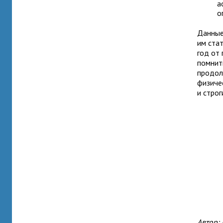
а
о
Данные
им ста
год от
помнит
продол
физиче
и строг
Автор: