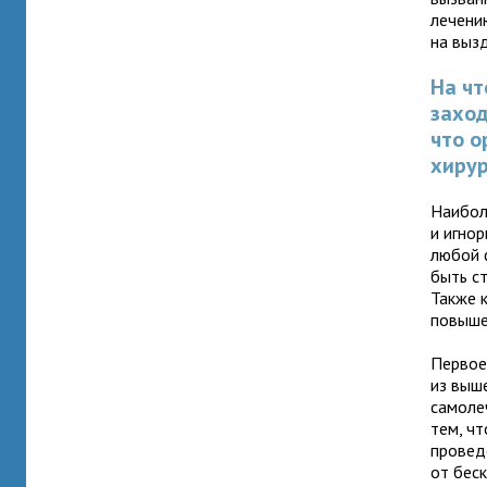
лечени
на выз
На чт
заход
что о
хиру
Наибол
и игнор
любой 
быть с
Также 
повыше
Первое 
из выш
самоле
тем, ч
провед
от бес