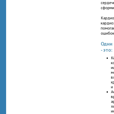
сердеч
сформи
Кардио
кардио
помога
ошибок
Одни 
- это:
К
к
и
м
в
к
и
А
в
а
х
и