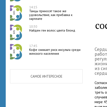
14:15
Танцы приносят такое же
удовольствие, как прибавка к
зарплате
со
10:30
Найден ген волос цвета блонд
17:45
Сердц
Кофе снижает риск инсульта среди
работ
женского населения
регул
жизн
из си
серд
САМОЕ ИНТЕРЕСНОЕ
Соглас
заболев
треть о
случае
мере 4
вызван