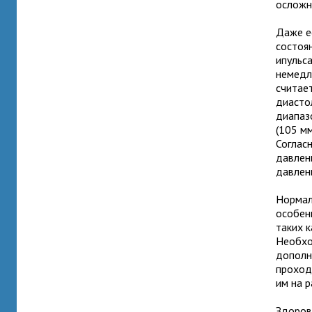
осложн
Даже е
состоя
ипульс
немедл
считает
диасто
диапаз
(105 мм
Соглас
давлен
давлен
Нормал
особен
таких к
Необхо
дополн
проход
им на 
Здоров