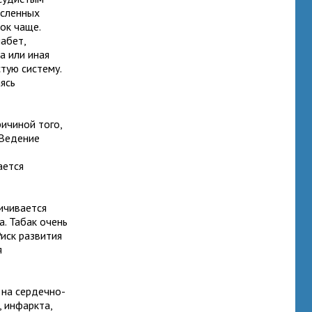
исленных
ок чаще.
абет,
а или иная
тую систему.
ясь
ичиной того,
 Ведение
ается
ичивается
. Табак очень
иск развития
я
 на сердечно-
 инфаркта,