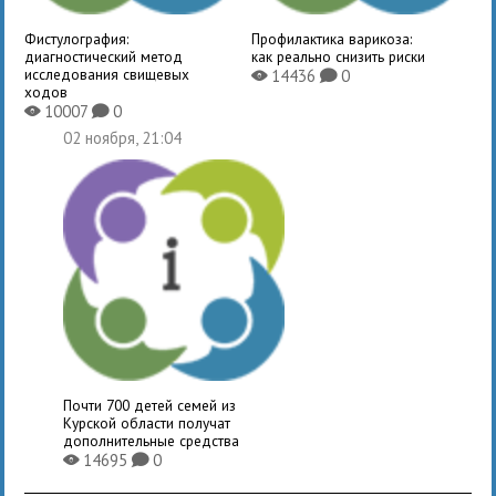
Фистулография:
Профилактика варикоза:
диагностический метод
как реально снизить риски
исследования свищевых
14436
0
X
K
ходов
10007
0
X
K
02 ноября, 21:04
Почти 700 детей семей из
Курской области получат
дополнительные средства
14695
0
X
K