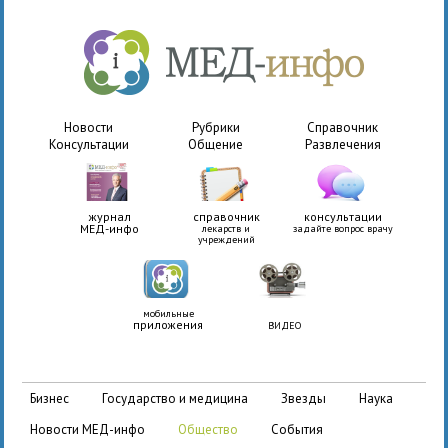
Новости
Рубрики
Справочник
Консультации
Общение
Развлечения
журнал
справочник
консультации
МЕД-инфо
лекарств и
задайте вопрос врачу
учреждений
мобильные
приложения
ВИДЕО
бизнес
государство и медицина
звезды
наука
новости МЕД-инфо
общество
события