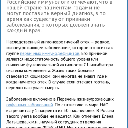
Российские иммунологи отмечают, что в
нашей стране пациентам годами не
могут поставить верный диагноз, в то
время как существуют признаки
заболевания, о которых должен знать
каждый врач.
Наследственный ангионевротичекий отек — редкое,
жизнеугрожающее заболевание, которое относится к
группе
первичных иммунодефицитов
. Его причиной
является недостаточность общего уровня или
снижение функциональной активности С1-ингибитора
системы комплемента. Жизнь таких больных
становится кошмаром: они никогда не знают, где и
когда начнется отек. В случае если отекает гортань,
нередко наступает смерть.
Заболевание включено в Перечень жизнеугрожающих
орфанных заболеваний
. По статистике, в мире НАО
встречается у 1 пациента из 50 тыс. человек. В России
такого учета вообще не ведется. Как отмечает Елена
Латышева, к.м.н., научный сотрудник отделения
иммунопатологии ФГБУ «ГНЦ-Институт иммунологии»