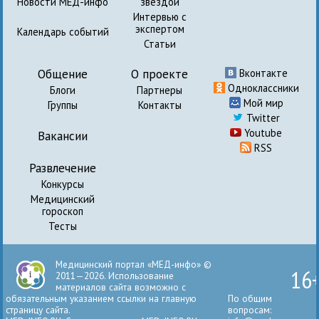
Новости МЕД-инфо
звездой
Интервью с
экспертом
Календарь событий
Статьи
Общение
О проекте
Вконтакте
Одноклассники
Блоги
Партнеры
Мой мир
Группы
Контакты
Twitter
Youtube
Вакансии
RSS
Развлечение
Конкурсы
Медицинский
гороскоп
Тесты
Медицинский портал «МЕД-инфо» ©
16
2011—2026. Использование
материалов сайта возможно с
обязательным указанием ссылки на главную
По общим
страницу сайта.
вопросам: