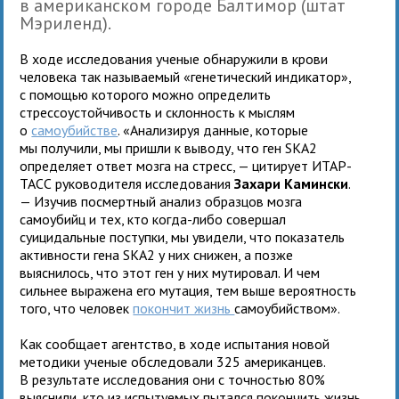
в американском городе Балтимор (штат
Мэриленд).
В ходе исследования ученые обнаружили в крови
человека так называемый «генетический индикатор»,
с помощью которого можно определить
стрессоустойчивость и склонность к мыслям
о
самоубийстве
. «Анализируя данные, которые
мы получили, мы пришли к выводу, что ген SKA2
определяет ответ мозга на стресс, — цитирует ИТАР-
ТАСС руководителя исследования
Захари Камински
.
— Изучив посмертный анализ образцов мозга
самоубийц и тех, кто когда-либо совершал
суицидальные поступки, мы увидели, что показатель
активности гена SKA2 у них снижен, а позже
выяснилось, что этот ген у них мутировал. И чем
сильнее выражена его мутация, тем выше вероятность
того, что человек
покончит жизнь
самоубийством».
Как сообщает агентство, в ходе испытания новой
методики ученые обследовали 325 американцев.
В результате исследования они с точностью 80%
выяснили, кто из испытуемых пытался покончить жизнь