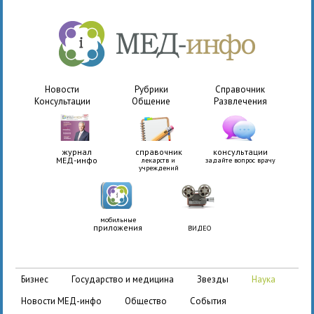
Новости
Рубрики
Справочник
Консультации
Общение
Развлечения
журнал
справочник
консультации
МЕД-инфо
лекарств и
задайте вопрос врачу
учреждений
мобильные
приложения
ВИДЕО
бизнес
государство и медицина
звезды
наука
новости МЕД-инфо
общество
события