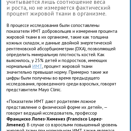
учитывается лишь соотношение веса
и роста, но не измеряется фактический
процент жировой ткани в организме.
В процессе исследования были сопоставлены
показатели ИМТ добровольцев и измерения процента
жировой ткани в их организме, такие как толщина
кожных складок, и данные двойной энергетической
рентгеновской абсорбциометрии (DXA), позволяющей
определить минеральную плотность костей. Как
выяснилось, у 25% детей и подростков, имеющих
нормальный
ИМТ
, процент жировой ткани
значительно превышал норму. Примерно такие же
цифры были получены во время предыдущего
исследования, проведенного среди взрослых, говорят
представители Mayo Clinic.
«Показатели ИМТ дают родителям ложное
представление о физической форме их детей», —
говорит ведущий исследователь, профессор
Франциско Лопез-Хименез
(Francisco Lopez-
Jimenez)
. В случае со взрослыми повышенный уровень
жировой ткани при нормальном ИМТ также является