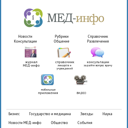
Новости
Рубрики
Справочник
Консультации
Общение
Развлечения
журнал
справочник
консультации
МЕД-инфо
лекарств и
задайте вопрос врачу
учреждений
мобильные
приложения
ВИДЕО
бизнес
государство и медицина
звезды
наука
новости МЕД-инфо
общество
события