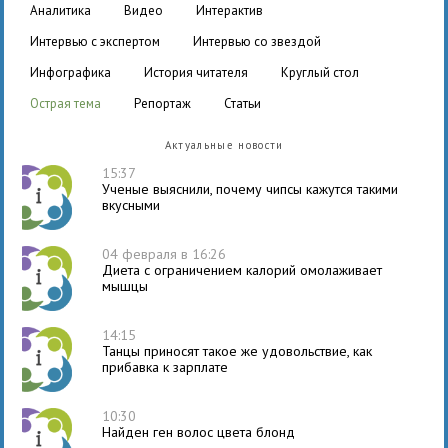
аналитика
видео
интерактив
интервью с экспертом
интервью со звездой
инфографика
история читателя
круглый стол
острая тема
репортаж
статьи
Актуальные новости
15:37
Ученые выяснили, почему чипсы кажутся такими
вкусными
04 февраля в 16:26
Диета с ограничением калорий омолаживает
мышцы
14:15
Танцы приносят такое же удовольствие, как
прибавка к зарплате
10:30
Найден ген волос цвета блонд