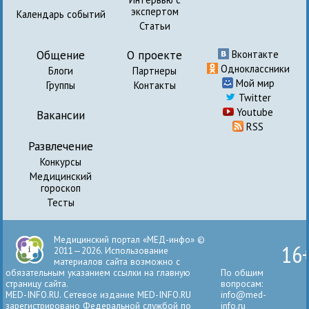
экспертом
Календарь событий
Статьи
Общение
О проекте
Вконтакте
Одноклассники
Блоги
Партнеры
Мой мир
Группы
Контакты
Twitter
Youtube
Вакансии
RSS
Развлечение
Конкурсы
Медицинский
гороскоп
Тесты
Медицинский портал «МЕД-инфо» ©
16
2011—2026. Использование
материалов сайта возможно с
обязательным указанием ссылки на главную
По общим
страницу сайта.
вопросам:
MED-INFO.RU. Сетевое издание MED-INFO.RU
info@med-
зарегистрировано Федеральной службой по
info.ru