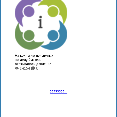
На коллегию присяжных
по делу Сушкевич
оказывалось давление
14154
0
X
K
????????...