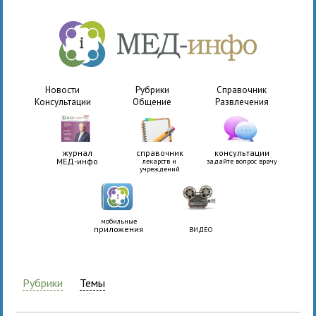
Новости
Рубрики
Справочник
Консультации
Общение
Развлечения
журнал
справочник
консультации
МЕД-инфо
лекарств и
задайте вопрос врачу
учреждений
мобильные
приложения
ВИДЕО
Рубрики
Темы