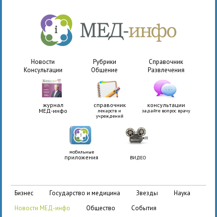
Новости
Рубрики
Справочник
Консультации
Общение
Развлечения
журнал
справочник
консультации
МЕД-инфо
лекарств и
задайте вопрос врачу
учреждений
мобильные
приложения
ВИДЕО
бизнес
государство и медицина
звезды
наука
новости МЕД-инфо
общество
события