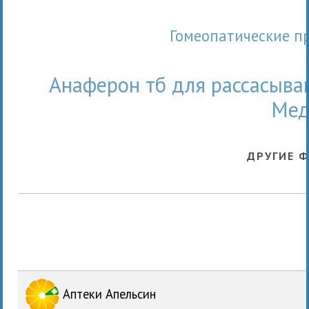
Гомеопатические п
Анаферон тб для рассасыва
Мед
ДРУГИЕ 
Аптеки Апельсин