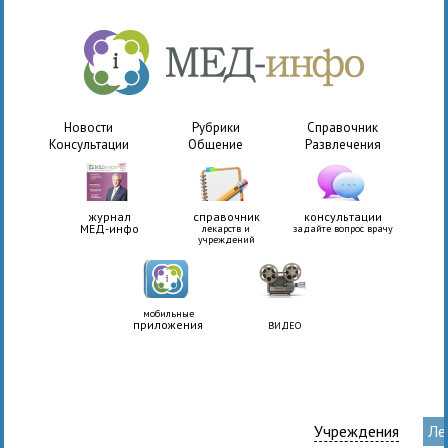
Новости
Рубрики
Справочник
Консультации
Общение
Развлечения
журнал
справочник
консультации
МЕД-инфо
лекарств и
задайте вопрос врачу
учреждений
мобильные
приложения
ВИДЕО
Учреждения
Ле