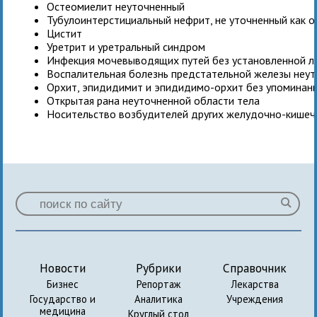
Остеомиелит неуточненный
Тубулоинтерстициальный нефрит, не уточненный как о
Цистит
Уретрит и уретральный синдром
Инфекция мочевыводящих путей без установленной л
Воспалительная болезнь предстательной железы неу
Орхит, эпидидимит и эпидидимо-орхит без упоминани
Открытая рана неуточненной области тела
Носительство возбудителей других желудочно-кишеч
Новости
Рубрики
Справочник
Бизнес
Репортаж
Лекарства
Государство и
Аналитика
Учреждения
медицина
Круглый стол