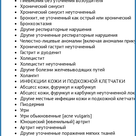
Пневмония без уточнения возбудителя
Хронический синусит
Хронический синусит неуточненный
Бронхит, не уточненный как острый или хронический
Бронхоэктазия
Другие респираторные нарушения
Другие уточненные респираторные нарушения
Челюстно-лицевые аномалии [включая аномалии прику
Хронический гастрит неуточненный
Гастрит и дуоденит
Холецистит
Холецистит неуточненный
Другие болезни желчевыводящих путей
Холангит
ИНФЕКЦИИ КОЖИ И ПОДКОЖНОЙ КЛЕТЧАТКИ
Абсцесс кожи, фурункул и карбункул
Абсцесс кожи, фурункул и карбункул неуточненной лок
Другие местные инфекции кожи и подкожной клетчатк
Пиодермия
Угри
Угри обыкновенные [acne vulgaris]
Юношеский [ювенильный] артрит
Артрит неуточненный
Другие уточненные поражения мягких тканей