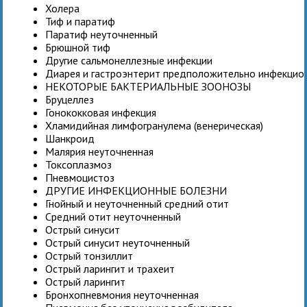
Холера
Тиф и паратиф
Паратиф неуточненный
Брюшной тиф
Другие сальмонеллезные инфекции
Диарея и гастроэнтерит предположительно инфекцио
НЕКОТОРЫЕ БАКТЕРИАЛЬНЫЕ ЗООНОЗЫ
Бруцеллез
Гонококковая инфекция
Хламидийная лимфогранулема (венерическая)
Шанкроид
Малярия неуточненная
Токсоплазмоз
Пневмоцистоз
ДРУГИЕ ИНФЕКЦИОННЫЕ БОЛЕЗНИ
Гнойный и неуточненный средний отит
Средний отит неуточненный
Острый синусит
Острый синусит неуточненный
Острый тонзиллит
Острый ларингит и трахеит
Острый ларингит
Бронхопневмония неуточненная