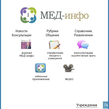
Новости
Рубрики
Справочник
Консультации
Общение
Развлечения
журнал
справочник
консультации
МЕД-инфо
лекарств и
задайте вопрос врачу
учреждений
мобильные
приложения
ВИДЕО
Учреждения
Ле