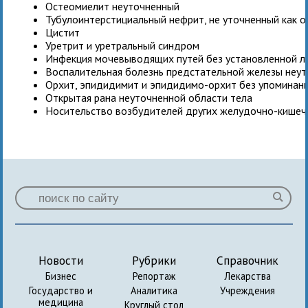
Остеомиелит неуточненный
Тубулоинтерстициальный нефрит, не уточненный как о
Цистит
Уретрит и уретральный синдром
Инфекция мочевыводящих путей без установленной л
Воспалительная болезнь предстательной железы неу
Орхит, эпидидимит и эпидидимо-орхит без упоминани
Открытая рана неуточненной области тела
Носительство возбудителей других желудочно-кишеч
Новости
Рубрики
Справочник
Бизнес
Репортаж
Лекарства
Государство и
Аналитика
Учреждения
медицина
Круглый стол