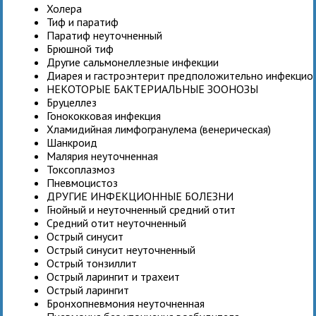
Холера
Тиф и паратиф
Паратиф неуточненный
Брюшной тиф
Другие сальмонеллезные инфекции
Диарея и гастроэнтерит предположительно инфекцио
НЕКОТОРЫЕ БАКТЕРИАЛЬНЫЕ ЗООНОЗЫ
Бруцеллез
Гонококковая инфекция
Хламидийная лимфогранулема (венерическая)
Шанкроид
Малярия неуточненная
Токсоплазмоз
Пневмоцистоз
ДРУГИЕ ИНФЕКЦИОННЫЕ БОЛЕЗНИ
Гнойный и неуточненный средний отит
Средний отит неуточненный
Острый синусит
Острый синусит неуточненный
Острый тонзиллит
Острый ларингит и трахеит
Острый ларингит
Бронхопневмония неуточненная