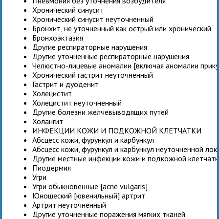
Пневмония без уточнения возбудителя
Хронический синусит
Хронический синусит неуточненный
Бронхит, не уточненный как острый или хронический
Бронхоэктазия
Другие респираторные нарушения
Другие уточненные респираторные нарушения
Челюстно-лицевые аномалии [включая аномалии прику
Хронический гастрит неуточненный
Гастрит и дуоденит
Холецистит
Холецистит неуточненный
Другие болезни желчевыводящих путей
Холангит
ИНФЕКЦИИ КОЖИ И ПОДКОЖНОЙ КЛЕТЧАТКИ
Абсцесс кожи, фурункул и карбункул
Абсцесс кожи, фурункул и карбункул неуточненной лок
Другие местные инфекции кожи и подкожной клетчатк
Пиодермия
Угри
Угри обыкновенные [acne vulgaris]
Юношеский [ювенильный] артрит
Артрит неуточненный
Другие уточненные поражения мягких тканей