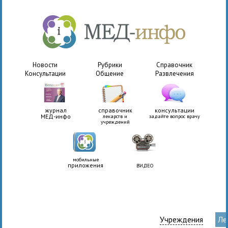
Новости
Рубрики
Справочник
Консультации
Общение
Развлечения
журнал
справочник
консультации
МЕД-инфо
лекарств и
задайте вопрос врачу
учреждений
мобильные
приложения
ВИДЕО
Учреждения
Ле