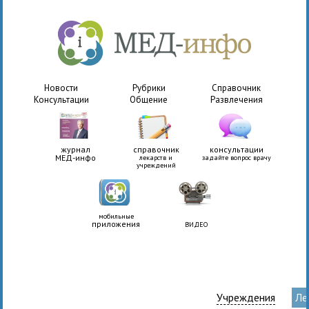
Новости
Рубрики
Справочник
Консультации
Общение
Развлечения
журнал
справочник
консультации
МЕД-инфо
лекарств и
задайте вопрос врачу
учреждений
мобильные
приложения
ВИДЕО
Учреждения
Ле