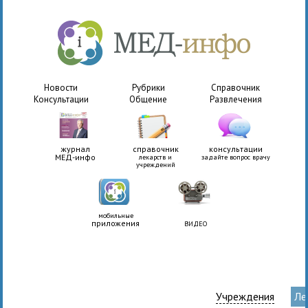
Новости
Рубрики
Справочник
Консультации
Общение
Развлечения
журнал
справочник
консультации
МЕД-инфо
лекарств и
задайте вопрос врачу
учреждений
мобильные
приложения
ВИДЕО
Учреждения
Ле