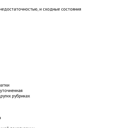
недостаточностью, и сходные состояния
чатки
еуточненная
других рубриках
а