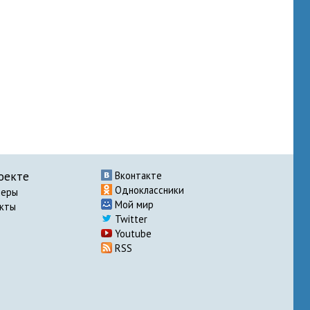
оекте
Вконтакте
Одноклассники
неры
Мой мир
акты
Twitter
Youtube
RSS