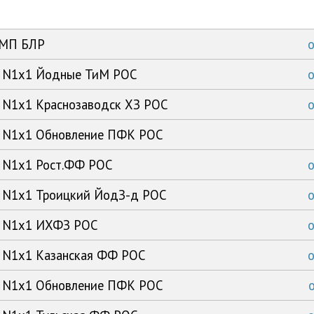
ЗМП БЛР
мл N1x1 Йодные ТиМ РОС
л N1x1 Краснозаводск ХЗ РОС
мл N1x1 Обновление ПФК РОС
л N1x1 Рост.ФФ РОС
л N1x1 Троицкий ЙодЗ-д РОС
мл N1x1 ИХФЗ РОС
л N1x1 Казанская ФФ РОС
мл N1x1 Обновление ПФК РОС