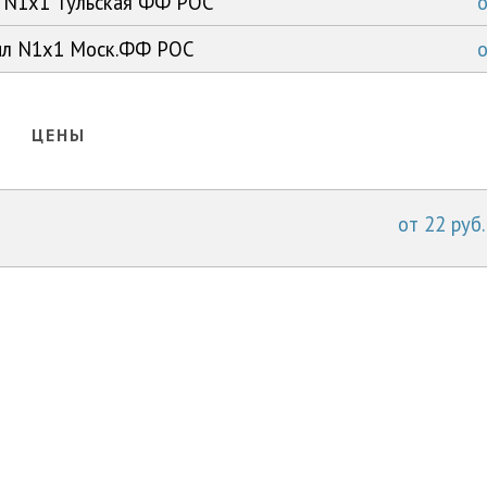
л N1x1 Тульская ФФ РОС
0мл N1x1 Моск.ФФ РОС
ЦЕНЫ
от 22 руб.