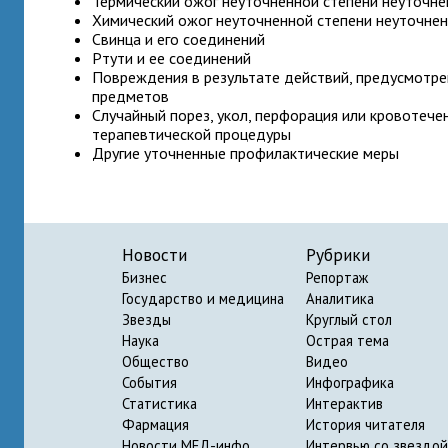
Термический ожог неуточненной степени неуточне
Химический ожог неуточненной степени неуточне
Свинца и его соединений
Ртути и ее соединений
Повреждения в результате действий, предусмотре
предметов
Случайный порез, укол, перфорация или кровотече
терапевтической процедуры
Другие уточненные профилактические меры
Новости
Рубрики
Бизнес
Репортаж
Государство и медицина
Аналитика
Звезды
Круглый стол
Наука
Острая тема
Общество
Видео
События
Инфографика
Статистика
Интерактив
Фармация
История читателя
Новости МЕД-инфо
Интервью со звездой