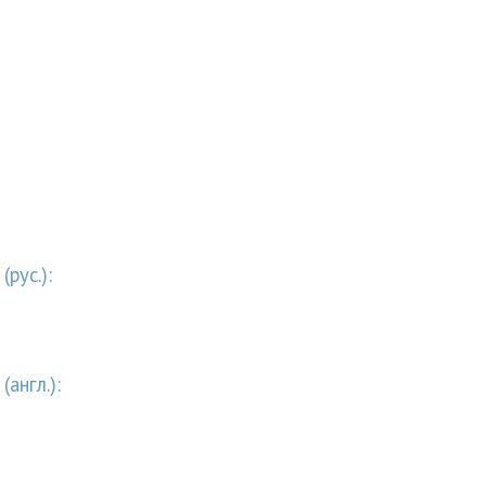
рус.):
англ.):