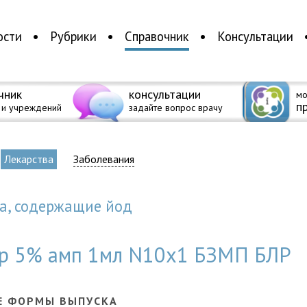
ости
Рубрики
Справочник
Консультации
чник
консультации
мо
п
 и учреждений
задайте вопрос врачу
Лекарства
Заболевания
ва, содержащие йод
ор 5% амп 1мл N10x1 БЗМП БЛР
Е ФОРМЫ ВЫПУСКА