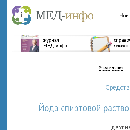
Нов
журнал
справо
МЕД-инфо
лекарств
Учреждения
Средст
Йода спиртовой раств
ДРУГИ