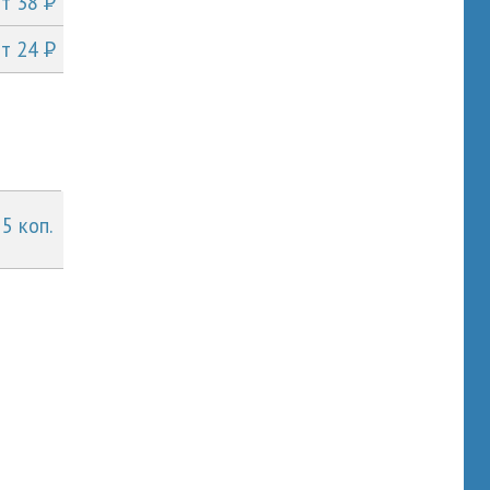
P
от 38
P
от 24
 5 коп.