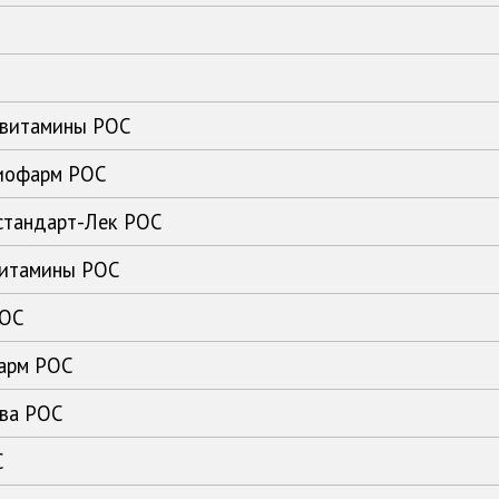
йвитамины РОС
биофарм РОС
стандарт-Лек РОС
витамины РОС
РОС
фарм РОС
тва РОС
С