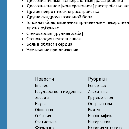
Диссоциативные [конверсионные] расстройства
Диссоциативное [конверсионное] расстройство н
Другие невротические расстройства
Другие синдромы головной боли
Головная боль, вызванная применением лекарствен
других рубриках
Стенокардия [грудная жаба]
Стенокардия неуточненная
Боль в области сердца
Укачивание при движении
Новости
Рубрики
Бизнес
Репортаж
Государство и медицина
Аналитика
Звезды
Круглый стол
Наука
Острая тема
Общество
Видео
События
Инфографика
Статистика
Интерактив
Фармация
История читателя