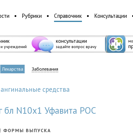
ости
Рубрики
Справочник
Консультации
чник
консультации
мо
п
 и учреждений
задайте вопрос врачу
Лекарства
Заболевания
иангинальные средства
г бл N10x1 Уфавита РОС
Е ФОРМЫ ВЫПУСКА