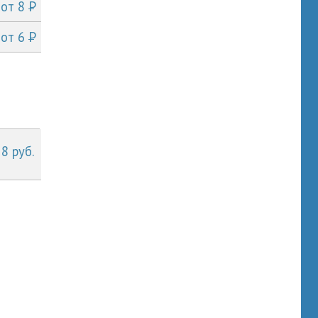
P
от 8
P
от 6
 8 руб.