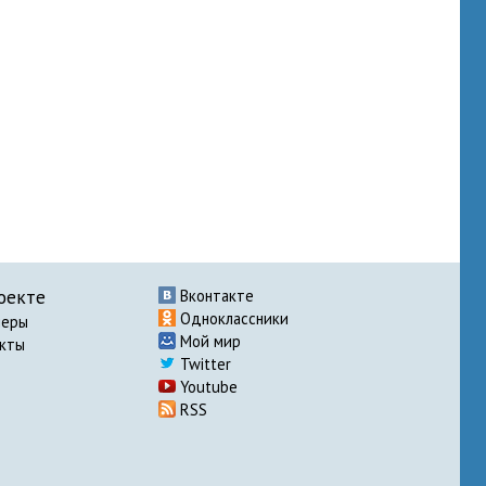
оекте
Вконтакте
Одноклассники
неры
Мой мир
акты
Twitter
Youtube
RSS