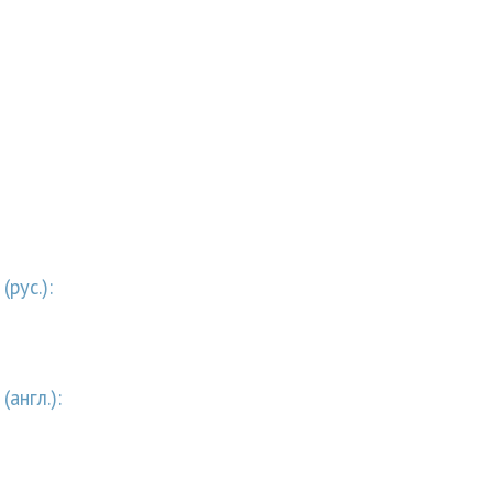
рус.):
англ.):