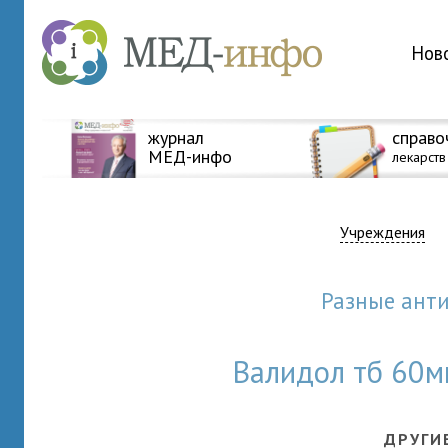
Нов
журнал
справо
МЕД-инфо
лекарств
Учреждения
Разные ант
Валидол тб 60м
ДРУГИ