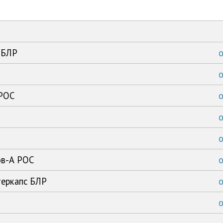
 БЛР
 РОС
ов-А РОС
теркапс БЛР