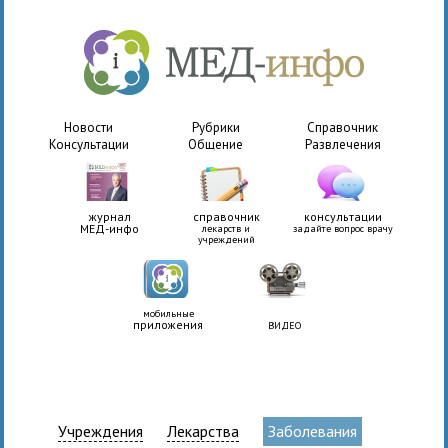
Новости
Рубрики
Справочник
Консультации
Общение
Развлечения
журнал
справочник
консультации
МЕД-инфо
лекарств и
задайте вопрос врачу
учреждений
мобильные
приложения
ВИДЕО
Учреждения
Лекарства
Заболевания