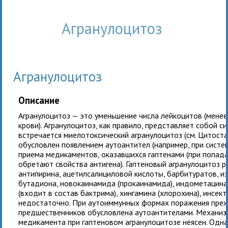
агранулоцитоз
Агранулоцитоз
Описание
Агранулоцитоз — это уменьшение числа лейкоцитов (менее 
крови). Агранулоцитоз, как правило, представляет собой 
встречается миелотоксический агранулоцитоз (см. Цитост
обусловлен появлением аутоантител (например, при систем
приема медикаментов, оказавшихся гаптенами (при попада
обретают свойства антигена). Гаптеновый агранулоцитоз р
антипирина, ацетилсалициловой кислоты, барбитуратов, из
бутадиона, новокаинамида (прокаинамида), индометацина
(входит в состав бактрима), хингамина (хлорохина), инсект
недостаточно. При аутоиммунных формах поражения преж
предшественников обусловлена аутоантителами. Механиз
медикамента при гаптеновом агранулоцитозе неясен. Одн