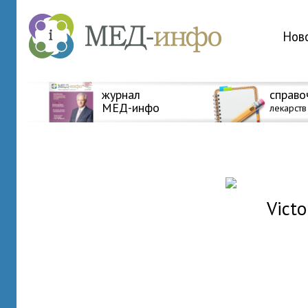
Нов
журнал
справо
МЕД-инфо
лекарств
Victo