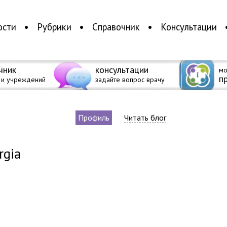
ости
Рубрики
Справочник
Консультации
чник
консультации
мо
п
 и учреждений
задайте вопрос врачу
Профиль
Читать блог
rgia