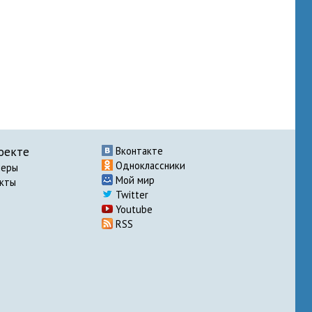
оекте
Вконтакте
Одноклассники
неры
Мой мир
акты
Twitter
Youtube
RSS