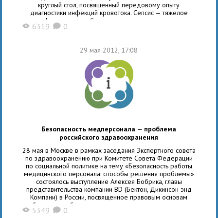
круглый стол, посвященный передовому опыту
диагностики инфекций кровотока. Сепсис — тяжелое
инфекционное заболевание человека, которое
6319
0
X
K
развивается как системная воспалительная реакция при
попадании в кровь инфекционных агентов
и характеризуется тяжелым прогрессирующим течением.
29 мая 2012, 17:08
Попадание инфекционных агентов в кровеносное русло
может произойти либо при генерализации какой-либо
местной инфекции,
Безопасность медперсонала — проблема
российского здравоохранения
28 мая в Москве в рамках заседания Экспертного совета
по здравоохранению при Комитете Совета Федерации
по социальной политике на тему «Безопасность работы
медицинского персонала: способы решения проблемы»
состоялось выступление Алексея Бобрика, главы
представительства компании BD (Бектон, Дикинсон энд
Компани) в России, посвященное правовым основам
обеспечения безопасности медицинского персонала.
5349
0
X
K
В заседании приняли участие представители Минздрава