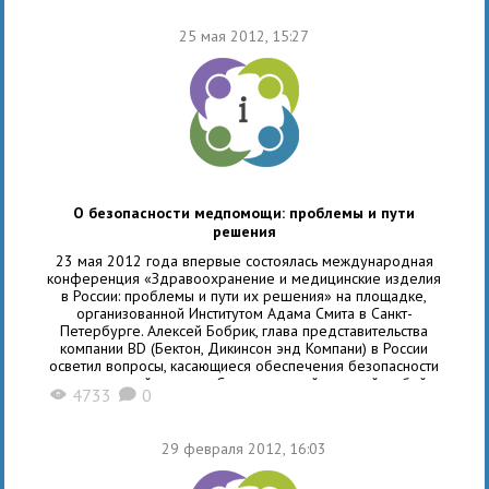
РФ, Роспотребнадзора, Экспертного совета
по здравоохранению Комитета Совета Федерации
25 мая 2012, 15:27
по социальной политике и ведущие российские эксперты
в области безопасности медицинского персонала.
В рамках текущего масштабного
О безопасности медпомощи: проблемы и пути
решения
23 мая 2012 года впервые состоялась международная
конференция «Здравоохранение и медицинские изделия
в России: проблемы и пути их решения» на площадке,
организованной Институтом Адама Смита в Санкт-
Петербурге. Алексей Бобрик, глава представительства
компании BD (Бектон, Дикинсон энд Компани) в России
осветил вопросы, касающиеся обеспечения безопасности
медицинской помощи. Стратегической задачей любой
4733
0
X
K
системы здравоохранения является обеспечение
качества медицинской помощи и создание безопасной
больничной среды. Остроту этой проблемы
29 февраля 2012, 16:03
характеризует то, что при