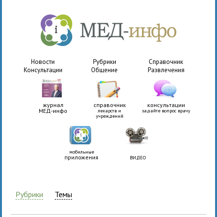
Новости
Рубрики
Справочник
Консультации
Общение
Развлечения
журнал
справочник
консультации
МЕД-инфо
лекарств и
задайте вопрос врачу
учреждений
мобильные
приложения
ВИДЕО
Рубрики
Темы