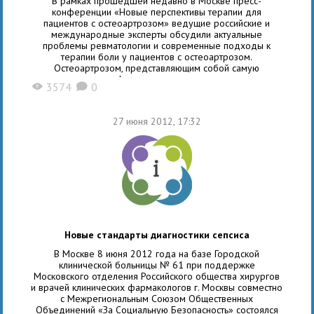
В рамках прошедшей недавно в Москве пресс-
конференции «Новые перспективы терапии для
пациентов с остеоартрозом» ведущие российские и
международные эксперты обсудили актуальные
проблемы ревматологии и современные подходы к
терапии боли у пациентов с остеоартрозом.
Остеоартрозом, представляющим собой самую
распространенную форму поражения суставов, страдают
3574
0
X
K
приблизительно около 15 миллионов человек в России.
По мере прогрессирования заболевания пациенты
испытывают нарастающую по
27 июня 2012, 17:32
Новые стандарты диагностики сепсиса
В Москве 8 июня 2012 года на базе Городской
клинической больницы № 61 при поддержке
Московского отделения Российского общества хирургов
и врачей клинических фармакологов г. Москвы совместно
с Межрегиональным Союзом Общественных
Объединений «За Социальную Безопасность» состоялся