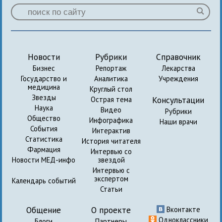
Новости
Рубрики
Справочник
Бизнес
Репортаж
Лекарства
Государство и
Аналитика
Учреждения
медицина
Круглый стол
Звезды
Консультации
Острая тема
Наука
Видео
Рубрики
Общество
Инфографика
Наши врачи
События
Интерактив
Статистика
История читателя
Фармация
Интервью со
Новости МЕД-инфо
звездой
Интервью с
экспертом
Календарь событий
Статьи
Общение
О проекте
Вконтакте
Одноклассники
Блоги
Партнеры