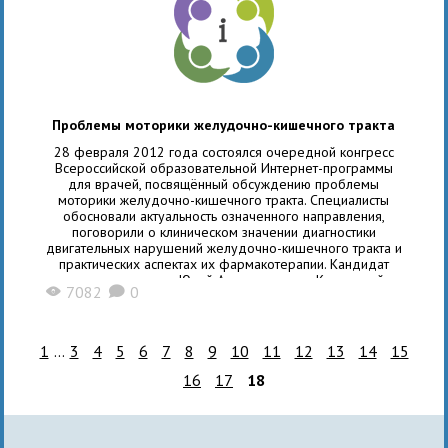
Проблемы моторики желудочно-кишечного тракта
28 февраля 2012 года состоялся очередной конгресс
Всероссийской образовательной Интернет-программы
для врачей, посвящённый обсуждению проблемы
моторики желудочно-кишечного тракта. Специалисты
обосновали актуальность означенного направления,
поговорили о клиническом значении диагностики
двигательных нарушений желудочно-кишечного тракта и
практических аспектах их фармакотерапии. Кандидат
медицинских наук Юрий Александрович Кучерявый
7082
0
X
K
рассказал, в частности, о том, почему понимание моторики
органов ЖКТ столь необходимо клиницисту. Он отметил,
что
1
...
3
4
5
6
7
8
9
10
11
12
13
14
15
16
17
18