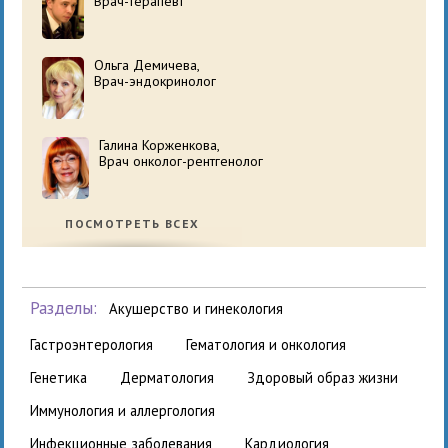
Врач-терапевт
Ольга Демичева,
Врач-эндокринолог
Галина Корженкова,
Врач онколог-рентгенолог
ПОСМОТРЕТЬ ВСЕХ
Разделы:
акушерство и гинекология
гастроэнтерология
гематология и онкология
генетика
дерматология
здоровый образ жизни
иммунология и аллергология
инфекционные заболевания
кардиология