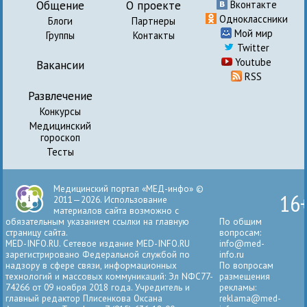
Общение
О проекте
Вконтакте
Одноклассники
Блоги
Партнеры
Мой мир
Группы
Контакты
Twitter
Youtube
Вакансии
RSS
Развлечение
Конкурсы
Медицинский
гороскоп
Тесты
Медицинский портал «МЕД-инфо» ©
16
2011—2026. Использование
материалов сайта возможно с
обязательным указанием ссылки на главную
По общим
страницу сайта.
вопросам:
MED-INFO.RU. Сетевое издание MED-INFO.RU
info@med-
зарегистрировано Федеральной службой по
info.ru
надзору в сфере связи, информационных
По вопросам
технологий и массовых коммуникаций: Эл NФС77-
размещения
74266 от 09 ноября 2018 года. Учредитель и
рекламы:
главный редактор Плисенкова Оксана
reklama@med-