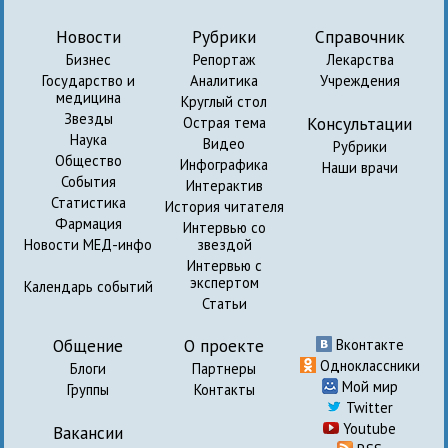
Новости
Рубрики
Справочник
Бизнес
Репортаж
Лекарства
Государство и
Аналитика
Учреждения
медицина
Круглый стол
Звезды
Консультации
Острая тема
Наука
Видео
Рубрики
Общество
Инфографика
Наши врачи
События
Интерактив
Статистика
История читателя
Фармация
Интервью со
Новости МЕД-инфо
звездой
Интервью с
экспертом
Календарь событий
Статьи
Общение
О проекте
Вконтакте
Одноклассники
Блоги
Партнеры
Мой мир
Группы
Контакты
Twitter
Youtube
Вакансии