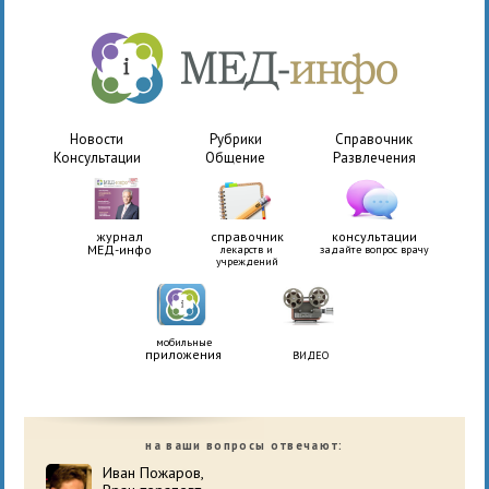
Новости
Рубрики
Справочник
Консультации
Общение
Развлечения
журнал
справочник
консультации
МЕД-инфо
лекарств и
задайте вопрос врачу
учреждений
мобильные
приложения
ВИДЕО
на ваши вопросы отвечают:
Иван Пожаров,