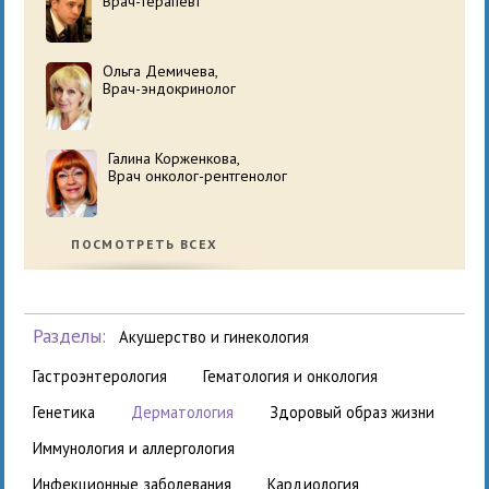
Врач-терапевт
Ольга Демичева,
Врач-эндокринолог
Галина Корженкова,
Врач онколог-рентгенолог
ПОСМОТРЕТЬ ВСЕХ
Разделы:
акушерство и гинекология
гастроэнтерология
гематология и онкология
генетика
дерматология
здоровый образ жизни
иммунология и аллергология
инфекционные заболевания
кардиология