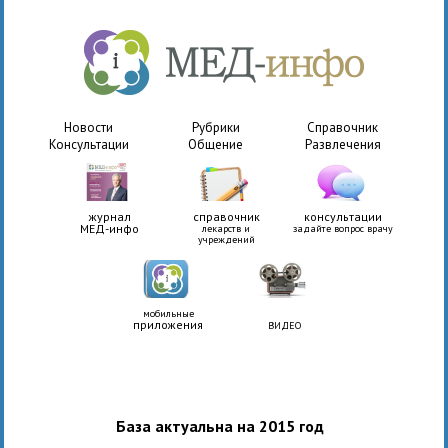
Новости
Рубрики
Справочник
Консультации
Общение
Развлечения
журнал
справочник
консультации
МЕД-инфо
лекарств и
задайте вопрос врачу
учреждений
мобильные
приложения
ВИДЕО
База актуальна на 2015 год