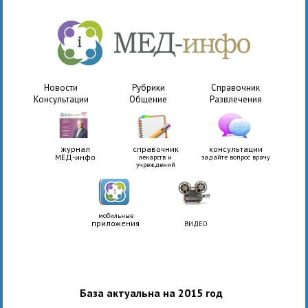
Новости
Рубрики
Справочник
Консультации
Общение
Развлечения
журнал
справочник
консультации
МЕД-инфо
лекарств и
задайте вопрос врачу
учреждений
мобильные
приложения
ВИДЕО
База актуальна на 2015 год