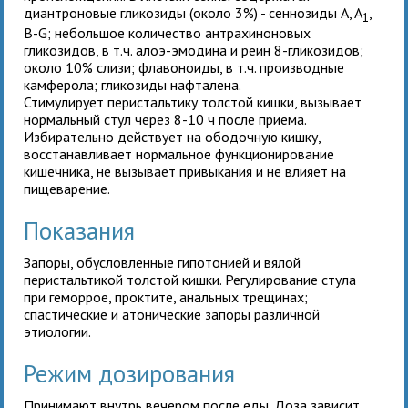
диантроновые гликозиды (около 3%) - сеннозиды A, A
,
1
B-G; небольшое количество антрахиноновых
гликозидов, в т.ч. алоэ-эмодина и реин 8-гликозидов;
около 10% слизи; флавоноиды, в т.ч. производные
камферола; гликозиды нафталена.
Стимулирует перистальтику толстой кишки, вызывает
нормальный стул через 8-10 ч после приема.
Избирательно действует на ободочную кишку,
восстанавливает нормальное функционирование
кишечника, не вызывает привыкания и не влияет на
пищеварение.
Показания
Запоры, обусловленные гипотонией и вялой
перистальтикой толстой кишки. Регулирование стула
при геморрое, проктите, анальных трещинах;
спастические и атонические запоры различной
этиологии.
Режим дозирования
Принимают внутрь вечером после еды. Доза зависит