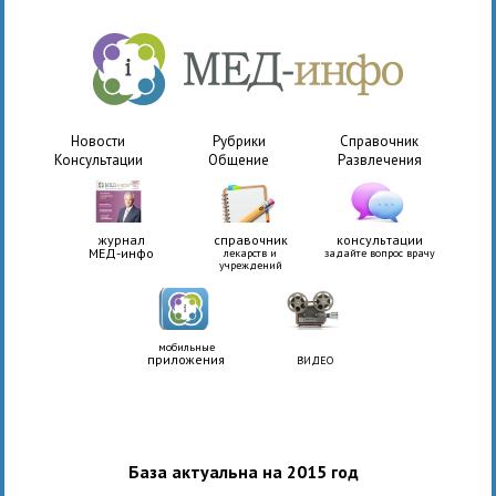
Новости
Рубрики
Справочник
Консультации
Общение
Развлечения
журнал
справочник
консультации
МЕД-инфо
лекарств и
задайте вопрос врачу
учреждений
мобильные
приложения
ВИДЕО
База актуальна на 2015 год