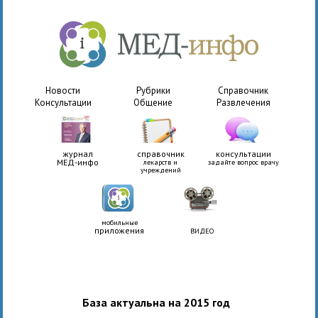
Новости
Рубрики
Справочник
Консультации
Общение
Развлечения
журнал
справочник
консультации
МЕД-инфо
лекарств и
задайте вопрос врачу
учреждений
мобильные
приложения
ВИДЕО
База актуальна на 2015 год