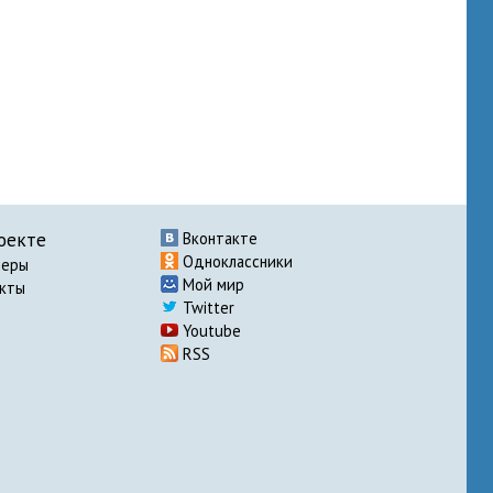
оекте
Вконтакте
Одноклассники
неры
Мой мир
акты
Twitter
Youtube
RSS