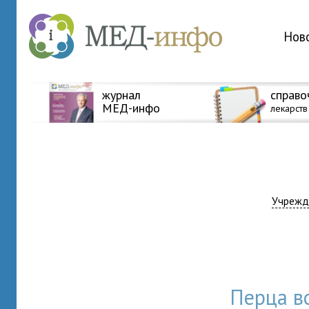
Нов
журнал
справо
МЕД-инфо
лекарств
Учрежд
Перца в