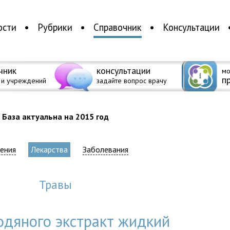
ости
Рубрики
Справочник
Консультации
чник
консультации
мо
п
 и учреждений
задайте вопрос врачу
База актуальна на 2015 год
ения
Лекарства
Заболевания
травы
одяного экстракт жидкий